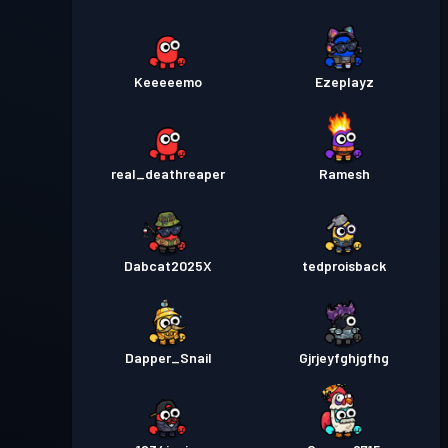
Keeeeemo
Ezeplayz
real_deathreaper
Ramesh
Dabcat2025X
tedproisback
Dapper_Snail
Gjrjeyfghjgfhg