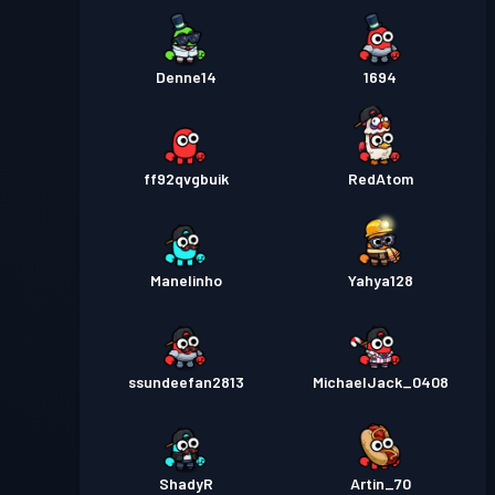
Denne14
1694
ff92qvgbuik
RedAtom
Manelinho
Yahya128
ssundeefan2813
MichaelJack_0408
ShadyR
Artin_70