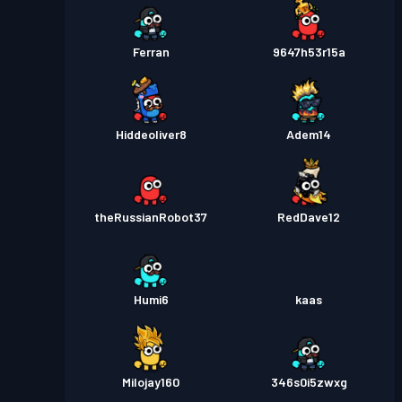
Ferran
9647h53r15a
Hiddeoliver8
Adem14
theRussianRobot37
RedDave12
Humi6
kaas
Milojay160
346s0i5zwxg