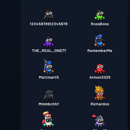
12345678912345678
RossBoss
THE_REAL_ONE77
RememberMe
Mattmatt5
Armon2025
Mmmbchhf
Richardos