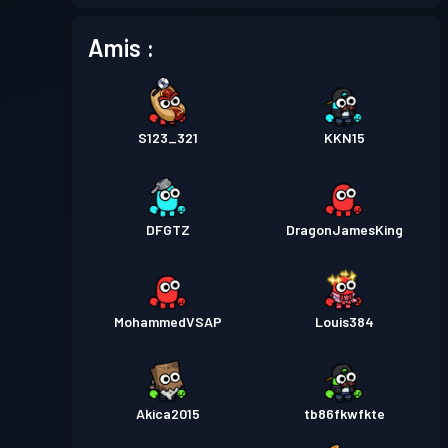
Amis :
S123_321
KKN15
DFGTZ
DragonJamesKing
MohammedVSAP
Louis384
Akica2015
tb86fkwfkte