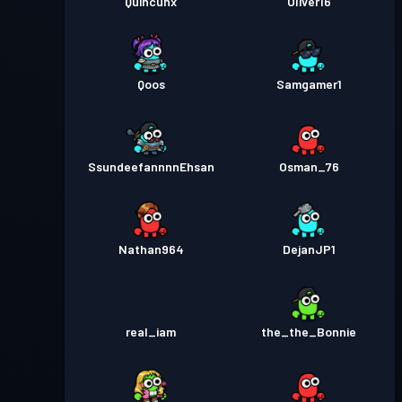
Quincunx
Oliver16
Qoos
Samgamer1
SsundeefannnnEhsan
Osman_76
Nathan964
DejanJP1
real_iam
the_the_Bonnie