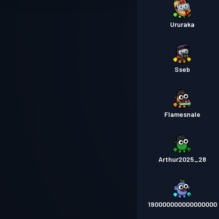
Ururaka
Sseb
Flamesnale
Arthur2025_28
190000000000000000