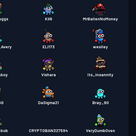
uggs
Kil6
MrBallenNoMoney
_Avery
ELI173
weslley
aboy
Vishara
Its_Insannity
GG
DaSigma21
Bray_90
ebob
CRYPTOBAN327594
VeryDumbOven