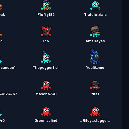
ock
Fluffy192
Tralelotrials
rd
lgb
AmaHayes
Ssundee1
Thepoggerfish
Youlikeme
33823467
Mason4730
fire1
740
Greenisblind
_Riley_slugger_