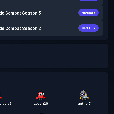
de Combat
Season 3
Niveau 6
de Combat
Season 2
Niveau 4
prpule8
Logan20
anthcr7