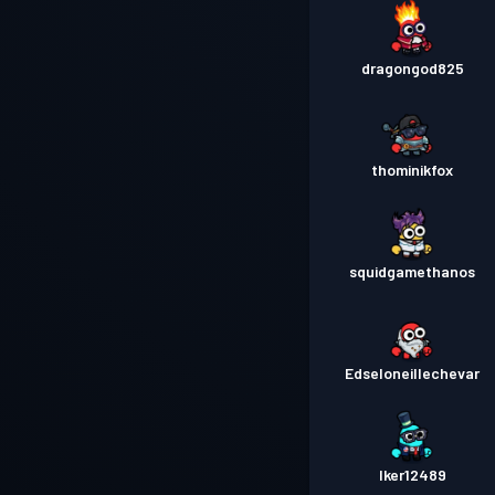
dragongod825
thominikfox
squidgamethanos
Edseloneillechevar
Iker12489