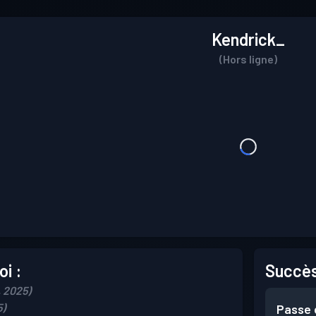
Kendrick_
(Hors ligne)
i :
Succès
, 2025)
5)
Passe 