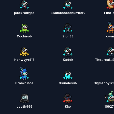
pdo47o9vjob
SSundeeaccnumber2
Flintl
Cookieob
Zion99
cwa
Henwyy4917
Kadek
The_real_
Prominince
Ssundesub
Sigmaboy12
death888
Kko
1092