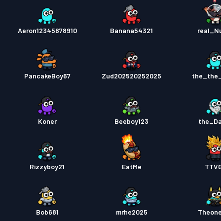
Aeron12345678910
Banana54321
real_N
PancakeBoy67
Zud202520252025
the_the
Koner
Beeboy123
the_D
Rizzyboy21
EatMe
TTV
Bob681
mrhe2025
Theon