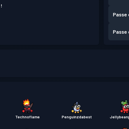
 !
Passe 
Passe 
Technoflame
Penguinzdabest
Jellybean