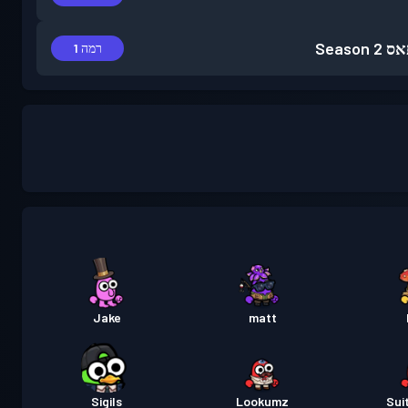
אס
Season 2
רמה 1
Jake
matt
Sigils
Lookumz
Sui