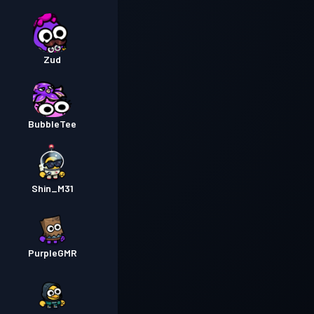
Zud
BubbleTee
Shin_M31
PurpleGMR