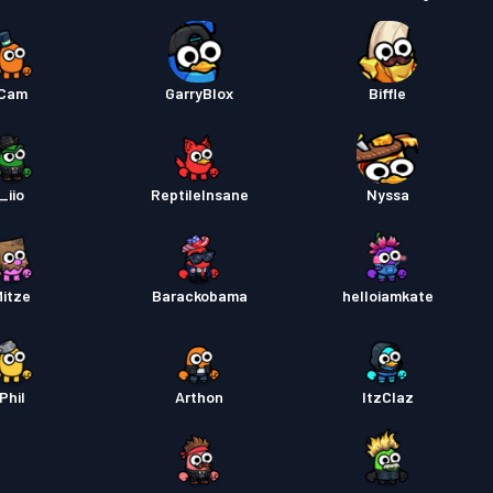
Cam
GarryBlox
Biffle
iio_
ReptileInsane
Nyssa
Mitze
Barackobama
helloiamkate
Phil
Arthon
ItzClaz