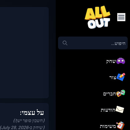
שחק
צור
חברים
הודעות
על עצמי:
(חשבון סופר ישן!)
משימות
(שיחק ב-July 28, 2026)