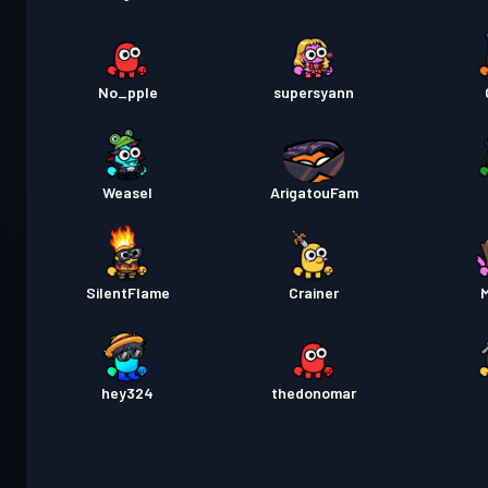
No_pple
supersyann
Weasel
ArigatouFam
SilentFlame
Crainer
hey324
thedonomar