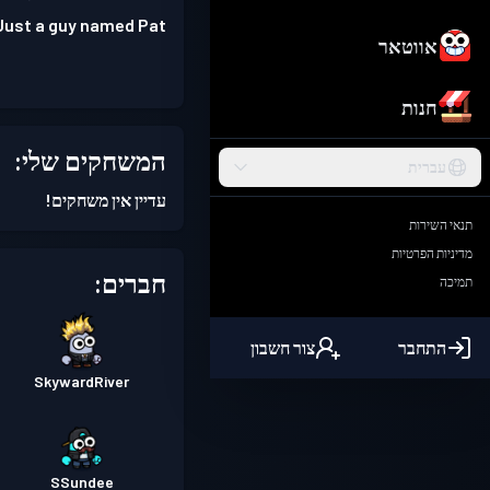
Just a guy named Pat.
אווטאר
חנות
המשחקים שלי:
עברית
עדיין אין משחקים!
תנאי השירות
מדיניות הפרטיות
חברים:
תמיכה
התחבר
צור חשבון
SkywardRiver
SSundee