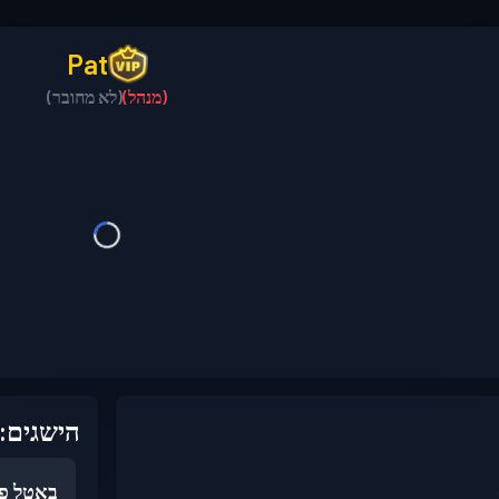
Pat
(מנהל)
(לא מחובר)
הישגים:
באטל פ