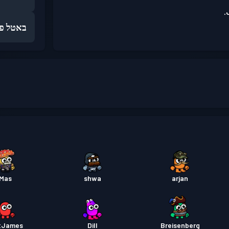
באטל פ
Mas
shwa
arjan
tJames
Dill
Breisenberg