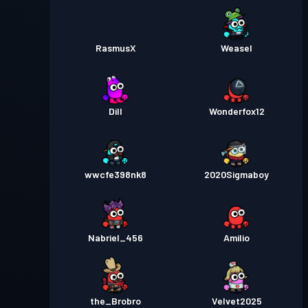
RasmusX
Weasel
Dill
Wonderfox12
wwcfe398nk8
2020Sigmaboy
Nabriel_456
Amilio
the_Brobro
Velvet2025