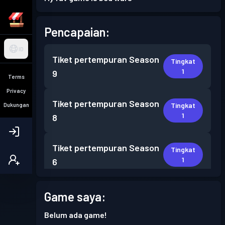
Pencapaian:
ID
Tiket pertempuran
Season
Tingkat
1
9
Terms
Privacy
Tiket pertempuran
Season
Tingkat
Dukungan
1
8
Tiket pertempuran
Season
Tingkat
1
6
Tiket pertempuran
Season
Game saya:
Tingkat
1
5
Belum ada game!