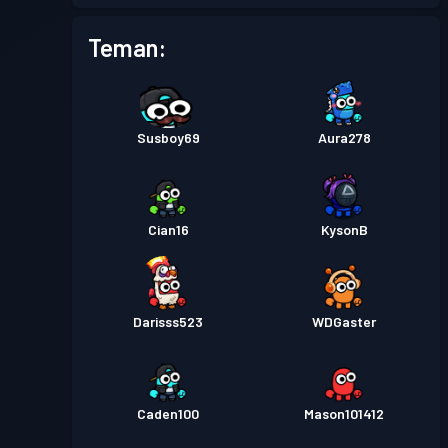
Tiket pertempuran
Season
Tingkat
Teman:
1
4
Tiket pertempuran
Season
Tingkat
2
3
Susboy69
Aura278
Tiket pertempuran
Season
Tingkat
3
2
Cian16
KysonB
Tiket pertempuran
Season
Tingkat
4
1
Darisss523
WDGaster
Caden100
Mason101412