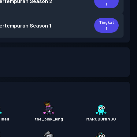
pertempuran
Season 2
1
Tingkat
pertempuran
Season 1
1
lhell
the_pink_king
MARCDOMINGO