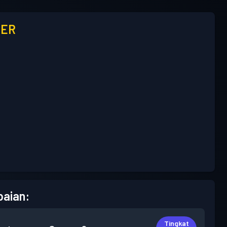
LER
aian:
Tingkat