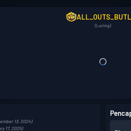
ALL_OUTS_BUT
(Luring)
Pencap
ember 13, 2024)
y 17, 2025)