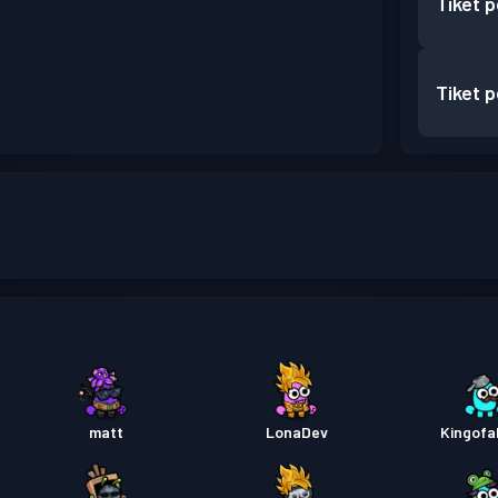
Tiket 
Tiket 
matt
LonaDev
Kingofal