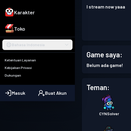
I stream now yaaa
Karakter
Toko
Bahasa Indonesia
Game saya:
Ketentuan Layanan
Belum ada game!
Kebijakan Privasi
Dukungan
Teman:
Masuk
Buat Akun
CYNSolver