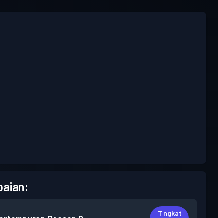
aian:
Tingkat