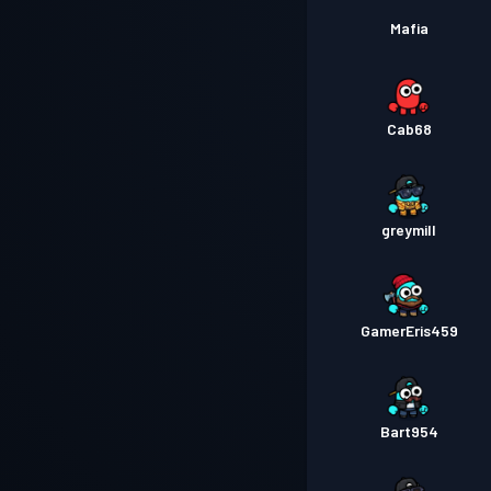
Mafia
Cab68
greymill
GamerEris459
Bart954