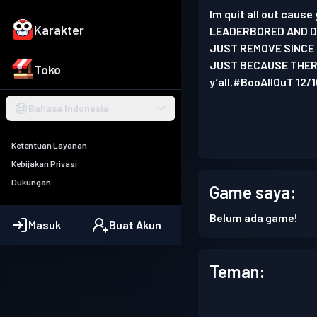
Im quit all out caus
Karakter
LEADERBORED AND DE
JUST REMOVE SINCE 
JUST BECAUSE THERE
Toko
y’all.#BooAllOuT 12/
Bahasa Indonesia
Ketentuan Layanan
Kebijakan Privasi
Dukungan
Game saya:
Belum ada game!
Masuk
Buat Akun
Teman: