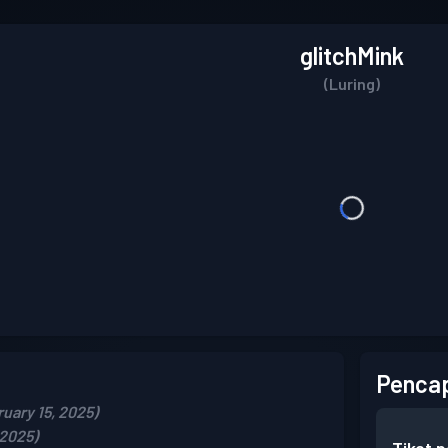
glitchMink
(Luring)
Pencap
uary 15, 2025)
 2025)