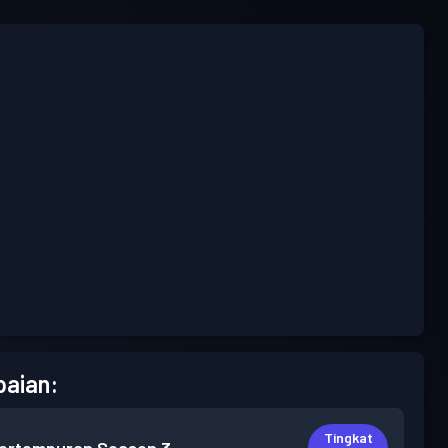
aian:
Tingkat