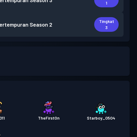
pertempuran
Season 3
1
Tingkat
pertempuran
Season 2
3
011
TheFirstOn
Starboy_0504