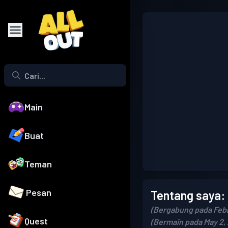
Main
Buat
Teman
Pesan
Tentang saya:
(Bergabung pada Febr
Quest
(Bermain pada May 2,