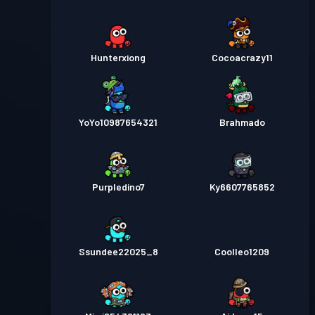
Hunterxiong
Cocoacrazy11
YoYo10987654321
Brahmado
Purpledino7
Ky6607765852
Ssundee22025_8
Coolleo1209