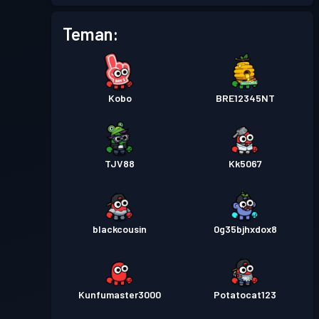
Tiket pertempuran
Season
Tingkat
Teman:
1
2
Kobo
BRE12345NT
TJV88
Kk5067
blackcousin
0g35bjhxdox8
Kunfumaster3000
Potatocat123