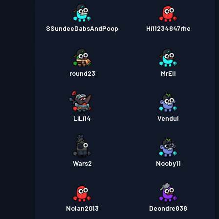
SSundeeDabsAndPoop
Hi11234847rhe
round23
MrEli
LiLi14
Vendul
Wars2
Nooby11
Nolan2013
Deondre838