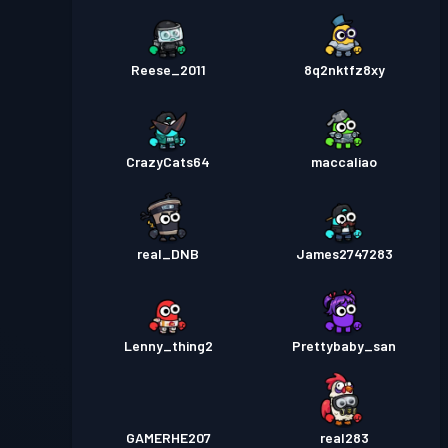
Reese_2011
8q2nktfz8xy
CrazyCats64
maccaliao
real_DNB
James2747283
Lenny_thing2
Prettybaby_san
GAMERHE207
real283