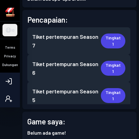
Pencapaian:
ID
Tiket pertempuran
Season
Tingkat
1
7
Terms
Privacy
Tiket pertempuran
Season
Tingkat
Dukungan
1
6
Tiket pertempuran
Season
Tingkat
1
5
Tiket pertempuran
Season
Game saya:
Tingkat
4
3
Belum ada game!