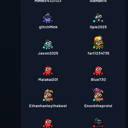
Mimi654321123
Aidman15
glitchMink
Opie2025
Javon2025
fart1234735
Malakai201
Blue730
Ethanhanleythebest
Enocktheprolol