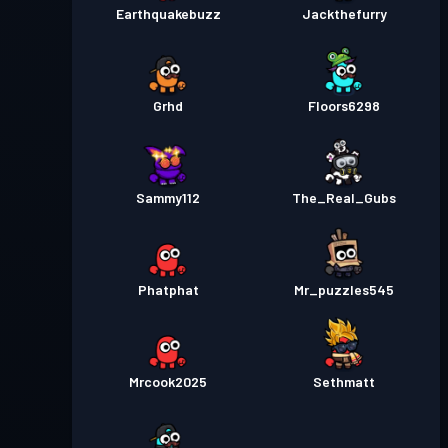
Earthquakebuzz
Jackthefurry
Grhd
Floors6298
Sammy112
The_Real_Gubs
Phatphat
Mr_puzzles545
Mrcook2025
Sethmatt