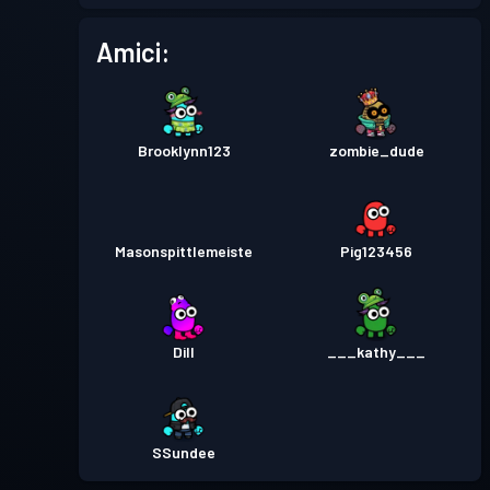
Pass Battaglia
Season 2
Livello 5
Amici:
Pass Battaglia
Season 1
Livello 4
Brooklynn123
zombie_dude
Masonspittlemeiste
Pig123456
Dill
___kathy___
SSundee