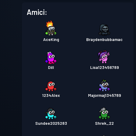
Amici:
AceKing
Braydenbubbamac
Dill
Lisa123456789
1234Alex
Majormaj1345789
Sundee2025283
Shrek_22