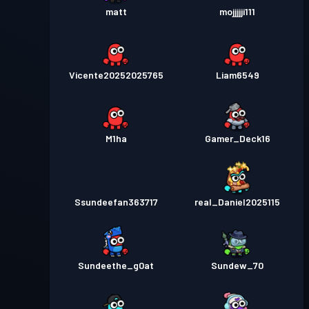
matt
mojjjjji111
Vicente20252025765
Liam6549
M1ha
Gamer_Deck16
Ssundeefan363717
real_Daniel2025115
Sundeethe_g0at
Sundew_70