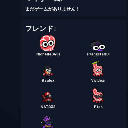
バトルパス
Season 5
レベル 1
まだゲームがありません！
プレミアムバトルパス
レベル
フレンド:
30
Season 4
プレミアムバトルパス
レベル
Michelle0491
Pranksterl0l
30
Season 3
プレミアムバトルパス
レベル
itsalex
Vividear
30
Season 2
プレミアムバトルパス
レベル
30
Season 1
NATO32
Ptak