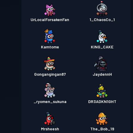
UrLocalForsakenFan
1_ChaosCo_1
Kamtome
KING_CAKE
Gongangingan87
JaydennH
_ryomen_sukuna
DR3ADKN1GHT
Mrsheesh
The_Bob_19