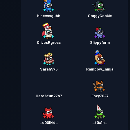
hihexssgubh
SoggyCookie
OlivesRgross
Slippyform
Sarah575
Rainbow_ninja
Here4fun2747
Foxy7047
_c00lkid_
_t0x1n_