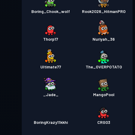
Boring_Chook_wolf
Rook2026_HitmanPRO
Thorp17
Nuriyah_36
Ultimate77
The_OVERPOTATO
_Jade_
MangoPool
BoringKrazy11kkhi
CRG03