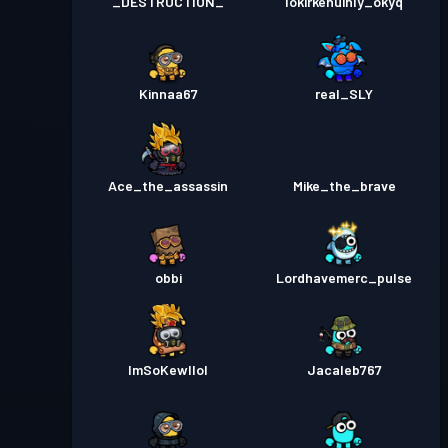
_DESTRUCTION_
lokirkenuinly_okyq
Kinnaa67
real_SLY
Ace_the_assassin
Mike_the_brave
obbi
Lordhavemerc_pulse
ImSoKewllol
Jacaleb767