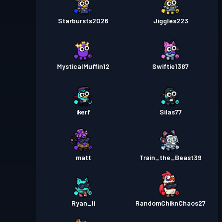
Starbursts2O26
Jiggles223
MysticalMuffin12
Swiftie1387
ikerf
Silas77
matt
Train_the_Beast39
Ryan_li
RandomChiknChaos27