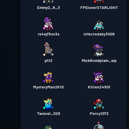
Emmy2_8_3
FPEloverSTARLIGHT
rs4ejf5xv3s
Infectedsky3009
yh12
Mick9voidplain_wp
MysteryMan2K10
Kitten24901
Twixxel_029
Percy1072