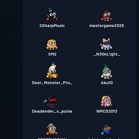
2SharpMusic
mastergame2025
XM2
_N30nL1ght_
Deer_Monster_Pro_
Abu10
Deadender_x_pulse
NMCD2013