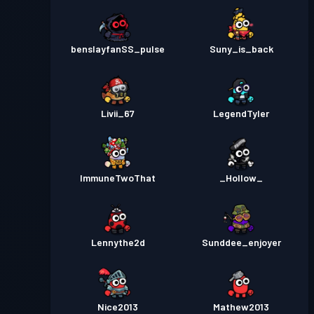
benslayfanSS_pulse
Suny_is_back
Livii_67
LegendTyler
ImmuneTwoThat
_Hollow_
Lennythe2d
Sunddee_enjoyer
Nice2013
Mathew2013