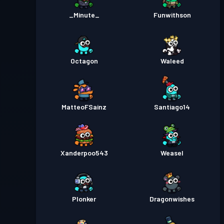
_Minute_
Funwithson
レベル
バトルパス
Season 2
14
レベル
バトルパス
Season 1
Octagon
Waleed
10
MatteoFSainz
Santiago14
Xanderpoo543
Weasel
Plonker
Dragonwishes