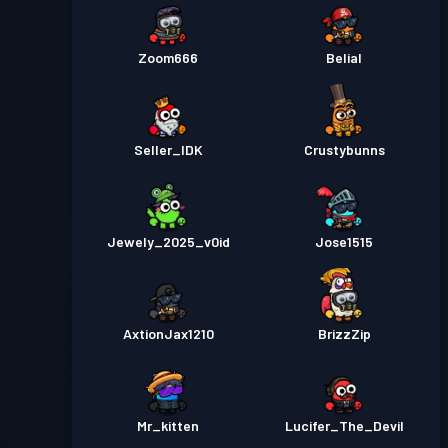
Zoom666
Belial
Seller_IDK
Crustybunns
Jewely_2025_v0id
Jose1515
AxtionJax1210
BrizzZip
Mr_kitten
Lucifer_The_Devil