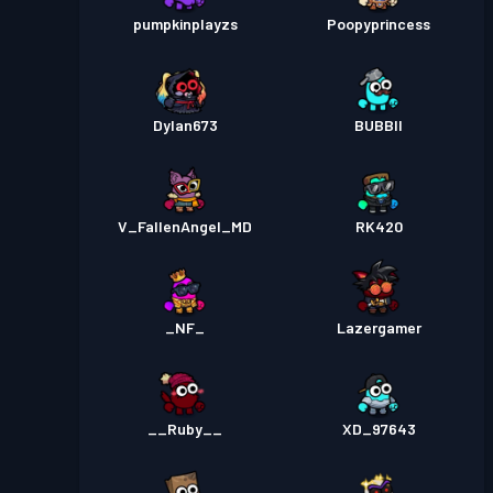
pumpkinplayzs
Poopyprincess
Dylan673
BUBBII
V_FallenAngel_MD
RK420
_NF_
Lazergamer
__Ruby__
XD_97643