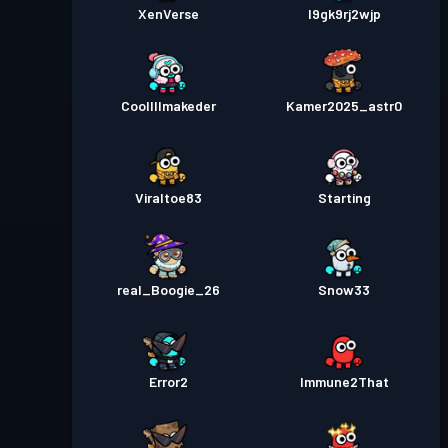
XenVerse
l9gk9rj2wjp
Coollllmakeder
Kamer2025_astr0
Viraltoe83
Starting
real_Boogie_26
Snow33
Error2
Immune2That