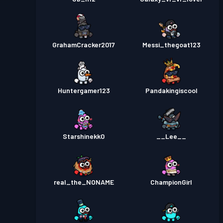
GrahamCracker2017
Messi_thegoat123
Huntergamer123
Pandakingiscool
Starshinekk0
__Lee__
real_the_NONAME
ChampionGirl