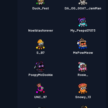
Duck_Fest
DA_OG_GOAT_JamMan
Noelblasforever
My_Peeps07073
S_B7
MePowMeow
PoopyMcDookie
Rosie_
UNC_97
Snowy_13