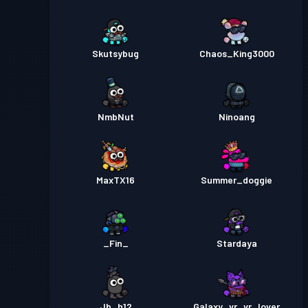
Skutsybug
Chaos_King3000
NmbNut
Ninoang
MaxTX16
Summer_doggie
_Fin_
Stardaya
Jb_h12
Galaxy_vr_vr_lover