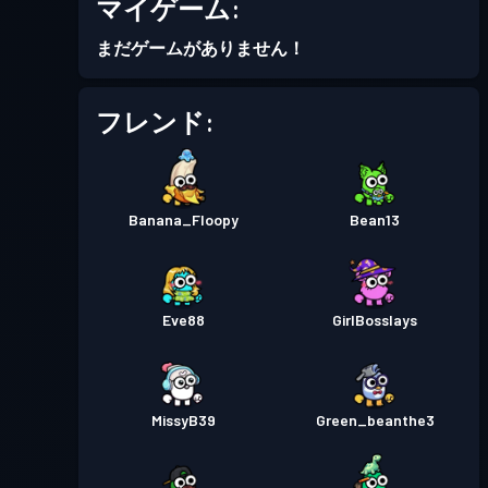
マイゲーム:
30
Season 8
まだゲームがありません！
レベル
バトルパス
Season 7
13
フレンド:
レベル
バトルパス
Season 6
18
Banana_Floopy
Bean13
レベル
バトルパス
Season 5
28
Eve88
GirlBosslays
プレミアムバトルパス
レベル
30
Season 4
MissyB39
Green_beanthe3
レベル
バトルパス
Season 3
30