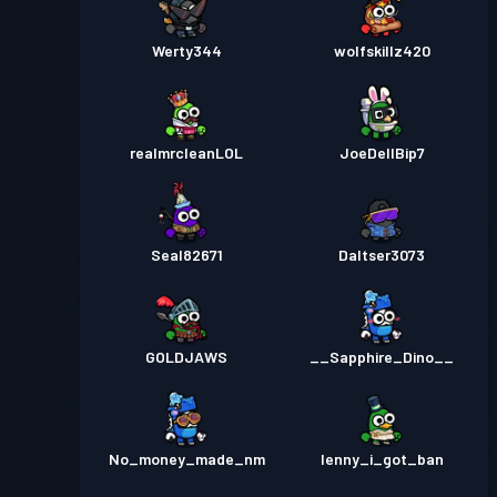
Werty344
wolfskillz420
realmrcleanLOL
JoeDellBip7
Seal82671
Daltser3073
GOLDJAWS
__Sapphire_Dino__
No_money_made_nm
lenny_i_got_ban