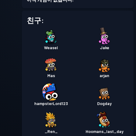
친구:
Weasel
Jake
Mas
arjan
hampsterLord123
Dogday
_Ren_
Hoomans_last_day