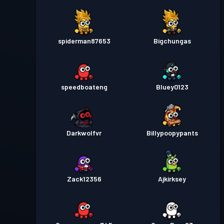
spiderman87653
Bigchungas
speedboateng
Bluey0123
Darkwolfvr
Billypoopypants
Zack12356
Ajkirksey