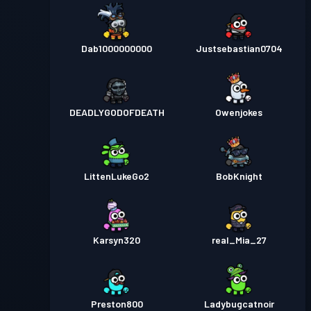
Dab1000000000
Justsebastian0704
DEADLYGODOFDEATH
Owenjokes
LittenLukeGo2
BobKnight
Karsyn320
real_Mia_27
Preston800
Ladybugcatnoir