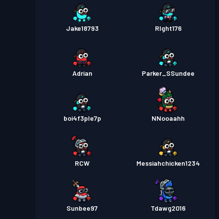
Jake18793
RIght176
Adrian
Parker_SSundee
boi4f3ple7p
NNooaahh
RCW
Messiahchicken1234
Sunbee97
Tdawg2016