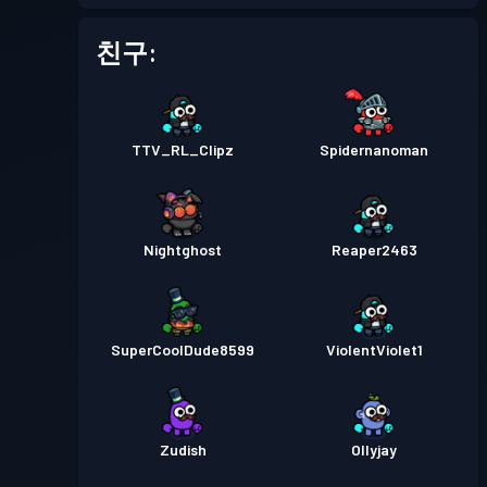
배틀 패스
Season 1
레벨 1
친구:
TTV_RL_Clipz
Spidernanoman
Nightghost
Reaper2463
SuperCoolDude8599
ViolentViolet1
Zudish
Ollyjay