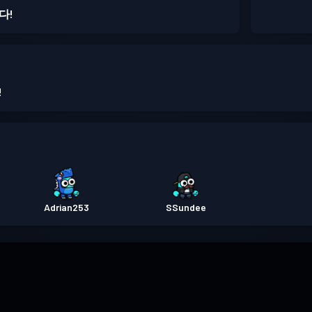
다!
!
Adrian253
SSundee