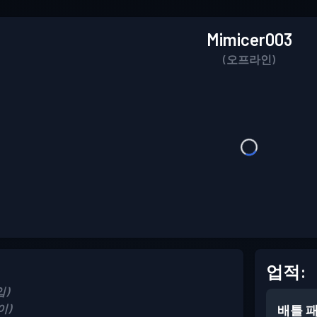
Mimicer003
(오프라인)
업적:
입)
이)
배틀 