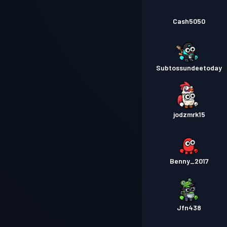
Cash5050
Subtossundeetoday
jodzmrk15
Benny_2017
Jfn438