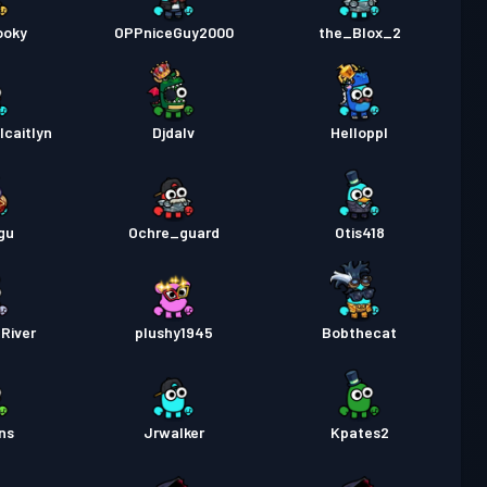
ooky
OPPniceGuy2000
the_Blox_2
lcaitlyn
Djdalv
Helloppl
gu
Ochre_guard
Otis418
River
plushy1945
Bobthecat
ns
Jrwalker
Kpates2