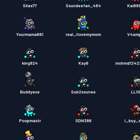
Silas77
Ssundeefan_464
Kai99
Yourmama661
real_Ilovemymom
V4am
king824
Kay6
mohmd1242
Buddyexe
Sub2ssunee
LL1
Poopmastr
SDN386
I_buy_s