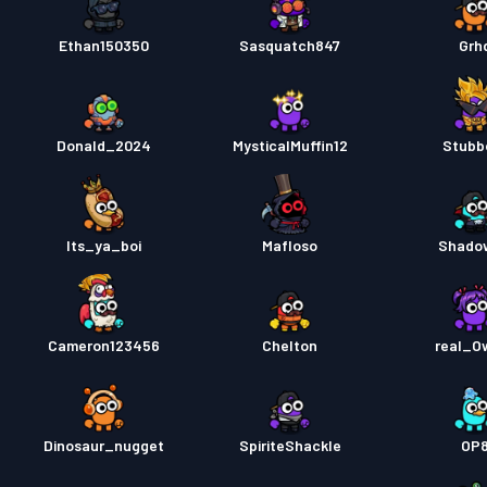
Ethan150350
Sasquatch847
Grh
Donald_2024
MysticalMuffin12
Stubb
Its_ya_boi
Mafloso
Shado
Cameron123456
Chelton
real_O
Dinosaur_nugget
SpiriteShackle
OP