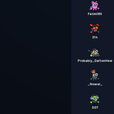
Fatim185
314
Probably_DaltonHew
_Nowal_
SG7