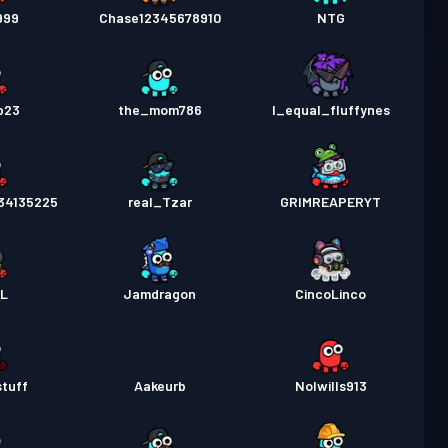
999
Chase12345678910
NTG
p23
the_mom786
I_equal_fluffynes
34135225
real_Tzar
GRIMREAPERYT
0L
Jamdragon
CincoLinco
tuff
Aakeurb
Nolwills913