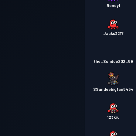
Bendy1
Jacks3217
the_Sundde202_59
SSundeebigfan5454
123kru