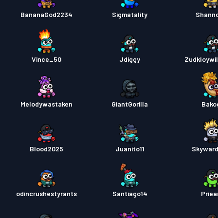
BananaGod2234
Sigmatality
Shann
Vince_50
Jdiggy
Zudkloywil
Melodywastaken
GiantGorilla
Bako
Blood2025
Juanito11
Skyward
odincrushestyrants
Santiago14
Priea