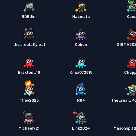
B0BJim
Hazmate
Kee
the_real_Kyle_1
Koben
SIGMA20
Braxton_16
Knox072616
Chapp
Thev2025
R64
the_real_P
Michael721
Link2024
Masonspitt