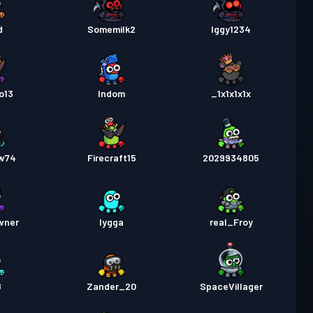
d
Somemilk2
Iggy1234
o13
Indom
_1x1x1x1x
w74
Firecraft15
2029934805
wner
lygga
real_Froy
8
Zander_20
SpaceVillager