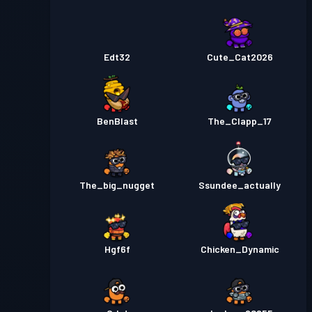
Edt32
Cute_Cat2026
BenBlast
The_Clapp_17
The_big_nugget
Ssundee_actually
Hgf6f
Chicken_Dynamic