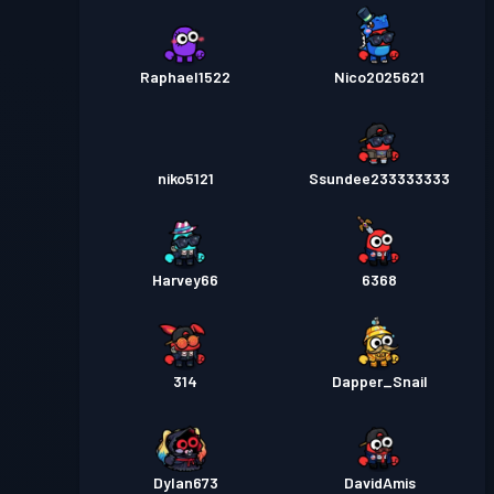
Raphael1522
Nico2025621
niko5121
Ssundee233333333
Harvey66
6368
314
Dapper_Snail
Dylan673
DavidAmis