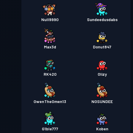
Null9990
Sundeedusdabs
Max3d
Donut847
RK420
Olizy
OwenTheOmen13
NOSUNDEE
G1ble777
Koben