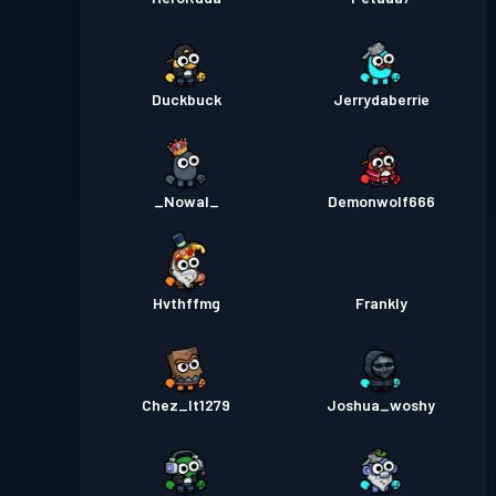
Duckbuck
Jerrydaberrie
_Nowal_
Demonwolf666
Hvthffmg
Frankly
Chez_It1279
Joshua_woshy