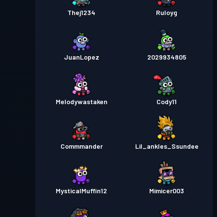
Thej1234
Ruloyg
JuanLopez
2029934805
Melodywastaken
Cody11
Commmander
Lil_ankles_Ssundee
MysticalMuffin12
Mimicer003