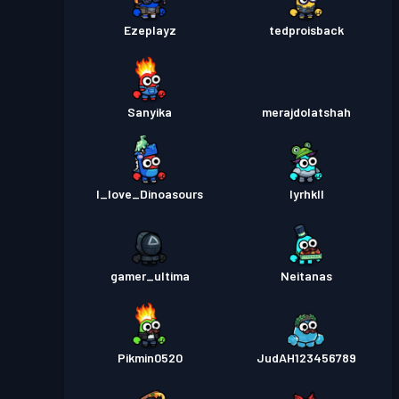
Ezeplayz
tedproisback
Sanyika
merajdolatshah
I_love_Dinoasours
Iyrhkll
gamer_ultima
Neitanas
Pikmin0520
JudAH123456789