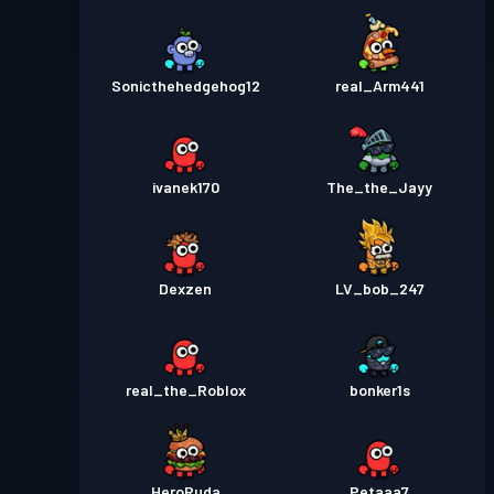
Sonicthehedgehog12
real_Arm441
ivanek170
The_the_Jayy
Dexzen
LV_bob_247
real_the_Roblox
bonker1s
HeroRuda
Petaaa7