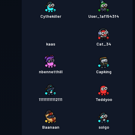
Cythekiller
User_1af1543f4
kaas
Cat_34
nbennetthill
Capking
111111111112111
Teddyoo
Baanaan
solgo