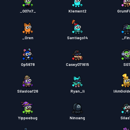
_007n7_
Klement2
GrumF
_Oren
Santiago14
_Fi
Op5678
Casey071615
SG
Silasloaf26
Ryan_li
IAmGold
Yippeebug
Ninoang
Silas