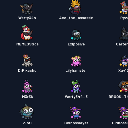
Werty344
Ace_the_assassin
Ryz
MEMESSSds
Exlposive
Carter
DrPikachu
Lilyhamster
Xav1
M3r3k
Werty344_3
BROOK_T
olotl
Girlbosslayss
Girlboss