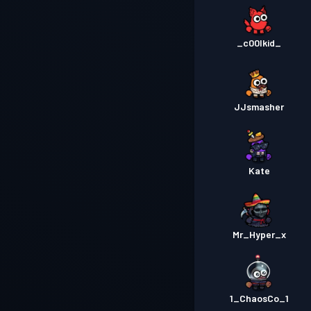
_c00lkid_
JJsmasher
Kate
Mr_Hyper_x
1_ChaosCo_1