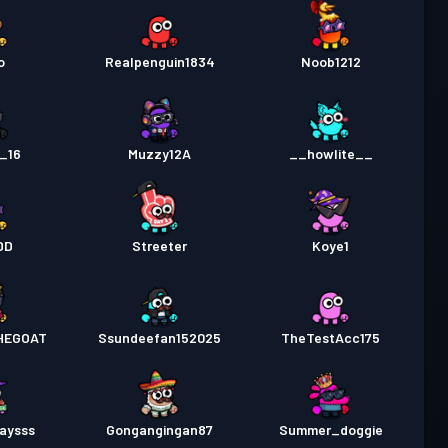
o
Realpenguin1834
Noob1212
_16
Muzzy12A
__howlite__
DD
Streeter
Koye1
HEGOAT
Ssundeefan152025
TheTestAcc175
laysss
Gongangingan87
Summer_doggie