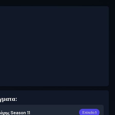
γματα:
άχης
Season 11
Επίπεδο 1