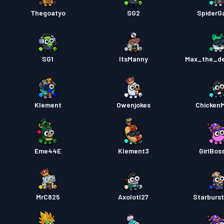
Thegoatyo
SG2
SpiderG
Πάσο μ
SG1
ItsManny
Max_the_de
Πάσο μ
Klement
Owenjokes
Chicken
Premiu
Eme44E
Klement3
GirlBos
Πάσο μ
MrC825
Axolotl27
Starburs