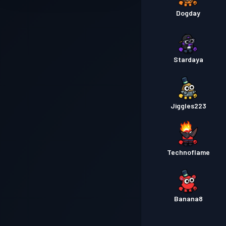
Dogday
Stardaya
Jiggles223
Technoflame
Banana8