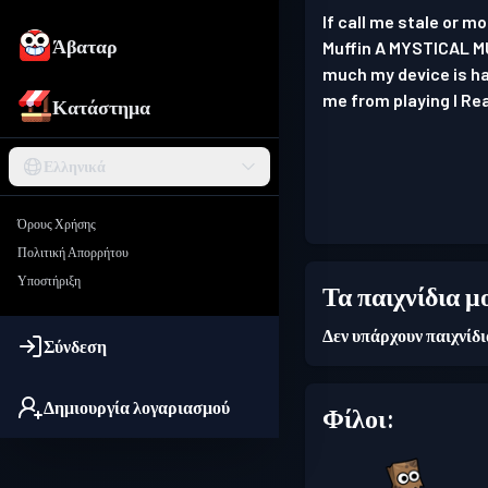
If call me stale or m
Άβαταρ
Muffin A MYSTICAL MU
much my device is ha
me from playing I Rea
Κατάστημα
Ελληνικά
Όρους Χρήσης
Πολιτική Απορρήτου
Υποστήριξη
Τα παιχνίδια μ
Δεν υπάρχουν παιχνίδ
Σύνδεση
Δημιουργία λογαριασμού
Φίλοι: