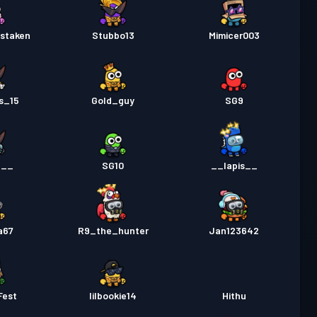
staken
Stubbo13
Mimicer003
s_15
Gold_guy
SG9
e__
SG10
__lapis__
a67
R9_the_hunter
Jan123642
Fest
lilbookie14
Hithu