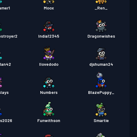
30
amer1
Moox
_Ren_
Επίπεδο
άχης
Season 4
18
stroyer2
India12345
Dragonwishes
Επίπεδο
άχης
Season 3
10
Man42
Ilovedodo
djshuman24
Επίπεδο
m πάσο μάχης
Season 2
26
slays
Numbers
BlazePuppy_
Επίπεδο
άχης
Season 1
5
ts2O26
Funwithson
Smartie