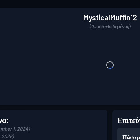
MysticalMuffin12
(Αποσυνδεδεμένος)
να:
Επιτεύ
ember 1, 2024)
, 2026)
Πάσο μ