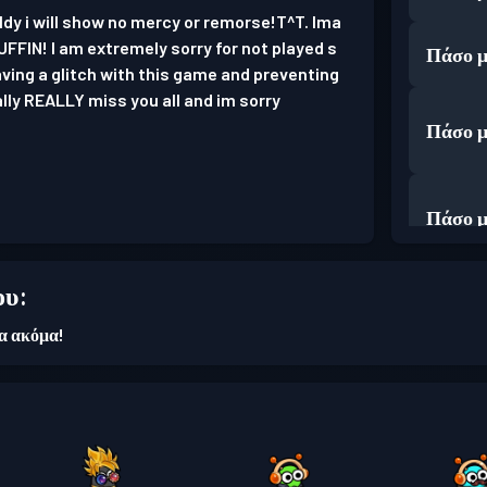
oldy i will show no mercy or remorse!T^T. Ima
FFIN! I am extremely sorry for not played s
Πάσο μ
ving a glitch with this game and preventing
lly REALLY miss you all and im sorry
Πάσο μ
Πάσο μ
ου:
Πάσο μ
ια ακόμα!
Πάσο μ
Premiu