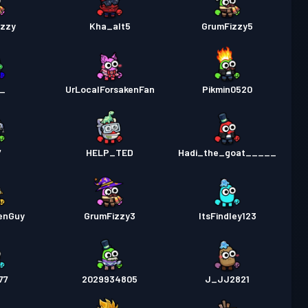
izzy
Kha_alt5
GrumFizzy5
n_
UrLocalForsakenFan
Pikmin0520
7
HELP_TED
Hadi_the_goat_____
enGuy
GrumFizzy3
ItsFindley123
77
2029934805
J_JJ2821