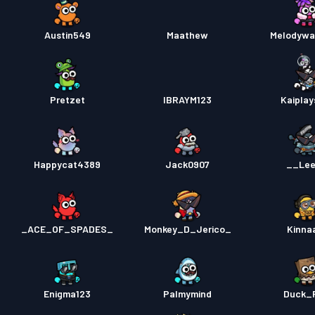
Austin549
Maathew
Melodywa
Pretzet
IBRAYM123
Kaiplay
Happycat4389
Jack0907
__Le
_ACE_OF_SPADES_
Monkey_D_Jerico_
Kinna
Enigma123
Palmymind
Duck_