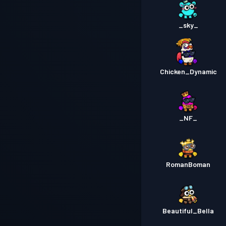
_sky_
Chicken_Dynamic
_NF_
RomanBoman
Beautiful_Bella