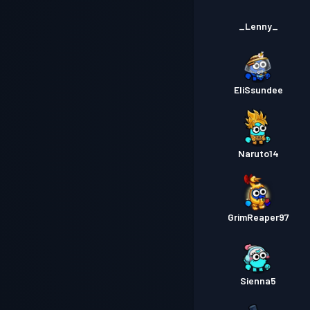
_Lenny_
EliSsundee
Naruto14
GrimReaper97
Sienna5