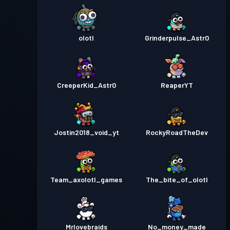
olotl
Grinderpulse_Astr0
CreeperKid_Astr0
ReaperYT
Jostin2018_void_yt
RockyRoadTheDev
Team_axolotl_games
The_bite_of_olotl
Mrlovebraids
No_money_made