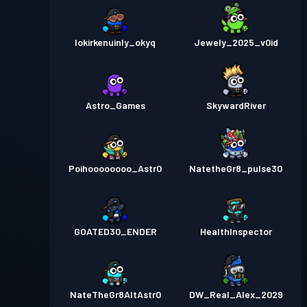
lokirkenuinly_okyq
Jewely_2025_v0id
Astro_Games
SkywardRiver
Poihoooooooo_Astr0
NatetheGr8_pulse30
GOATED30_ENDER
HealthInspector
NateTheGr8AltAstr0
DW_Real_Alex_2029