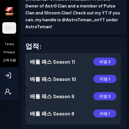
Owner of Astr0 Clan and a member of Pulse
Clan and Shroom Clan! Check out my YT if you
can, my handle is @AstroTvman_onYT under
AstroTvman!
KO
업적:
Terms
Privacy
고객 지원
배틀 패스
Season 11
레벨 2
배틀 패스
Season 10
레벨 1
배틀 패스
Season 9
레벨 2
배틀 패스
Season 8
레벨 1