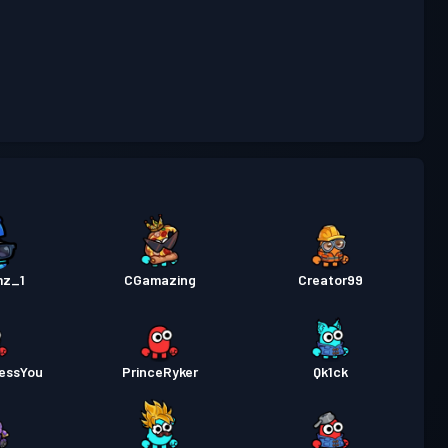
mz_1
CGamazing
Creator99
essYou
PrinceRyker
Qk1ck