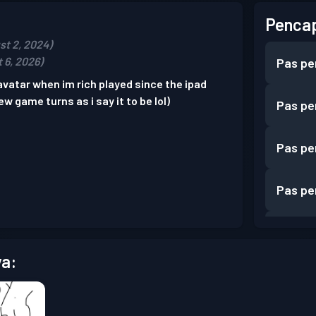
Pencap
st 2, 2024)
 6, 2026)
Pas pe
avatar when im rich played since the ipad
w game turns as i say it to be lol)
Pas pe
Pas pe
Pas pe
Pas pe
a: