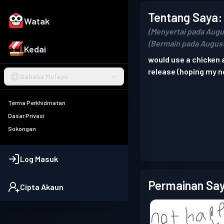
Tentang Saya:
Watak
(Menyertai pada Augu
(Bermain pada August
Kedai
would use a chicken 
release (hoping my ne
Bahasa Melayu
Terma Perkhidmatan
Dasar Privasi
Sokongan
Log Masuk
Permainan Say
Cipta Akaun