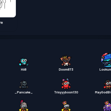
re
Hii8
Doom873
Looku
_Pancake_
Trisyyyboon130
MayGodBl