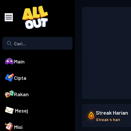
Main
Cipta
Rakan
Mesej
Streak Harian
Streak 4 hari
Misi