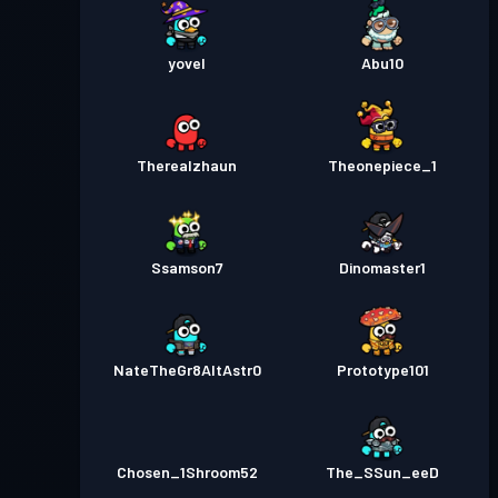
yovel
Abu10
Therealzhaun
Theonepiece_1
Ssamson7
Dinomaster1
NateTheGr8AltAstr0
Prototype101
Chosen_1Shroom52
The_SSun_eeD