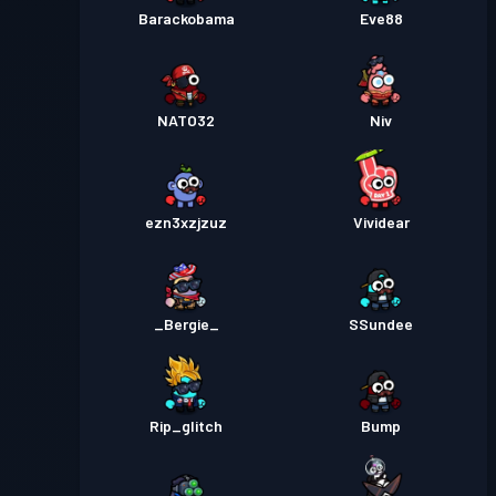
Barackobama
Eve88
NATO32
Niv
ezn3xzjzuz
Vividear
_Bergie_
SSundee
Rip_glitch
Bump