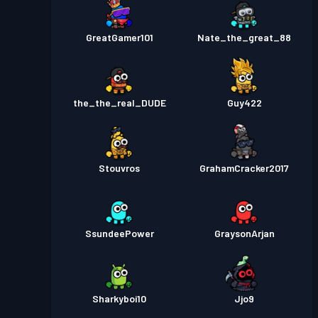
GreatGamer101
Nate_the_great_88
the_the_real_DUDE
Guy422
Stouvros
GrahamCracker2017
SsundeePower
GraysonArjan
Sharkyboi10
Jjo9