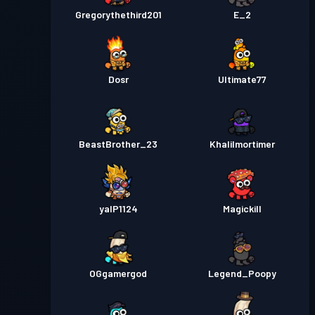
Gregorythethird201
E_2
Dosr
Ultimate77
BeastBrother_23
Khalilmortimer
yalP1124
Magickill
OGgamergod
Legend_Poopy