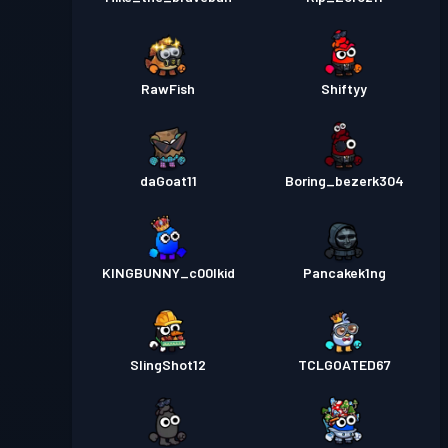
RawFish
Shiftyy
daGoat11
Boring_bezerk304
KINGBUNNY_c00lkid
Pancakek1ng
SlingShot12
TCLGOATED67