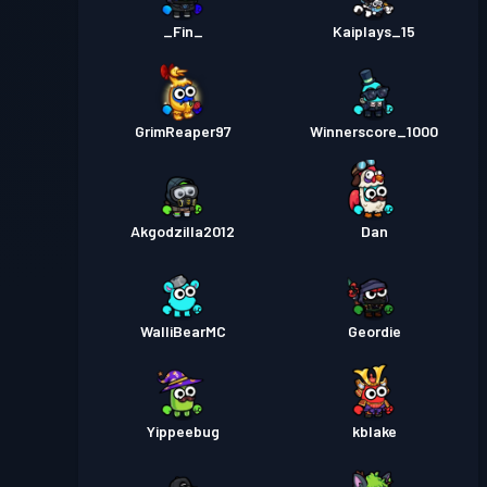
_Fin_
Kaiplays_15
GrimReaper97
Winnerscore_1000
Akgodzilla2012
Dan
WalliBearMC
Geordie
Yippeebug
kblake