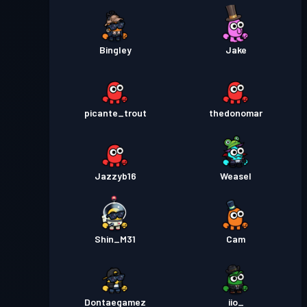
Bingley
Jake
picante_trout
thedonomar
Jazzyb16
Weasel
Shin_M31
Cam
Dontaegamez
iio_