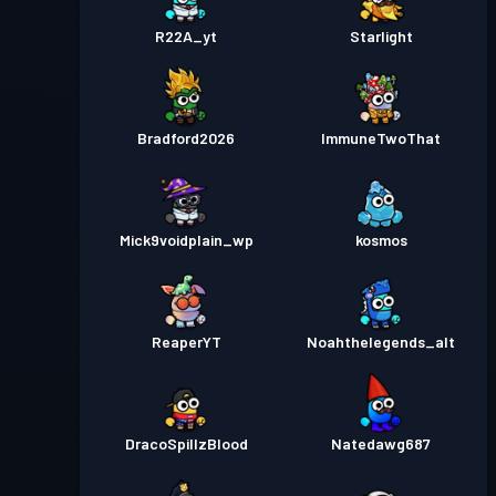
R22A_yt
Starlight
Bradford2026
ImmuneTwoThat
Mick9voidplain_wp
kosmos
ReaperYT
Noahthelegends_alt
DracoSpillzBlood
Natedawg687