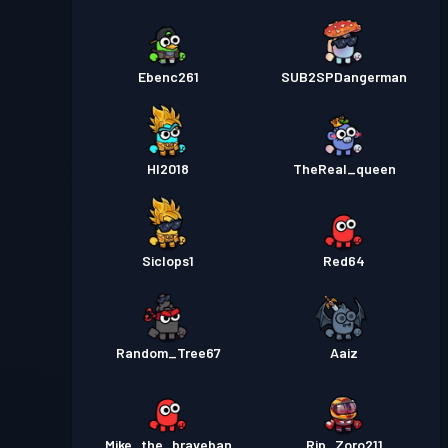
Ebenc261
SUB2SPDangerman
HI2018
TheReal_queen
Siclops1
Red64
Random_Tree67
Aaiz
Mike_the_braveban
Rip_Zoro211