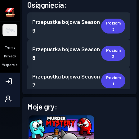
Osiągnięcia:
Przepustka bojowa
Season
Poziom
3
9
PL
Terms
Przepustka bojowa
Season
Poziom
3
Privacy
8
Wsparcie
Przepustka bojowa
Season
Poziom
1
7
Przepustka bojowa
Season
Moje gry:
Poziom
2
6
Przepustka bojowa
Season
Poziom
1