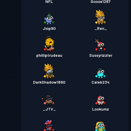
NFL
Goose1287
Jiop90
_Ren_
philliptrudeau
Sussyrizzler
DarkShadow1890
Caleb234
_JTV_
Lookumz