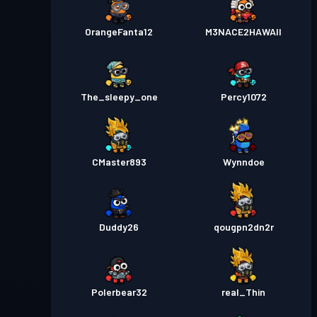
OrangeFanta12
M3NACE2HAWAII
The_sleepy_one
Percy1072
CMaster893
Wynndoe
Duddy26
qougpn2dn2r
Polerbear32
real_Thin