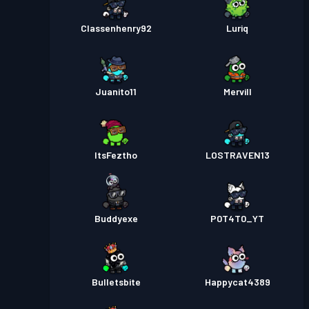
Classenhenry92
Luriq
Juanito11
Mervill
ItsFeztho
LOSTRAVEN13
Buddyexe
P0T4T0_YT
Bulletsbite
Happycat4389