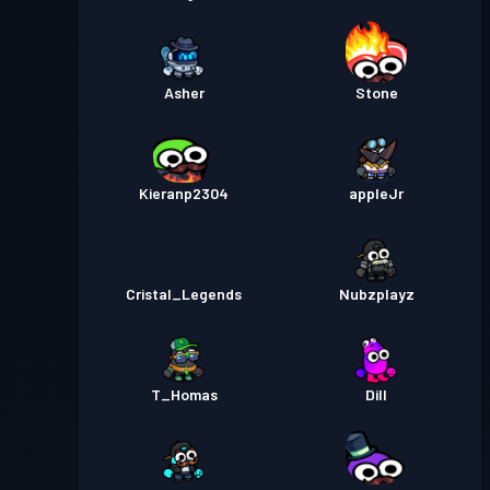
Asher
Stone
Kieranp2304
appleJr
Cristal_Legends
Nubzplayz
T_Homas
Dill