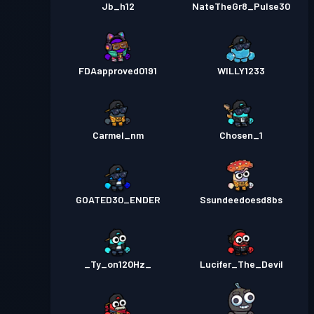
Jb_h12
NateTheGr8_Pulse30
FDAapproved0191
WILLY1233
Carmel_nm
Chosen_1
GOATED30_ENDER
Ssundeedoesd8bs
_Ty_on120Hz_
Lucifer_The_Devil