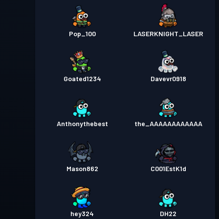
Pop_100
LASERKNIGHT_LASER
Goated1234
Davevr0918
Anthonythebest
the_AAAAAAAAAAAA
Mason862
C001EstK1d
hey324
DH22