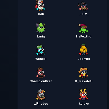
Dan
_JTV_
Luriq
ItsFeztho
Weasel
Jcombo
ChampionBran
B_Rexalotl
_Rhodes
kblake