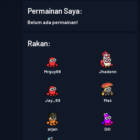
Pas pertempuran
Season 5
Permainan Saya:
Tahap 1
Belum ada permainan!
Pas pertempuran
Season 4
Tahap 8
Rakan:
Pas pertempuran
Season 3
Tahap 3
Pas pertempuran
Season 1
Tahap 1
Mrguy88
Jhadenn
Jay_69
Mas
arjan
Dill