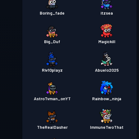
Boring_fade
itzsea
Big_Duf
Magickill
Riv10playz
Abuelo2025
AstroTvman_onYT
Rainbow_ninja
TheRealDasher
ImmuneTwoThat