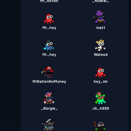
Mr_kitten
_Nowal_
Mr_hey
matt
Mr_hey
Waleed
MrBallenNoMoney
hey_mr
_Bergie_
Jb_h999