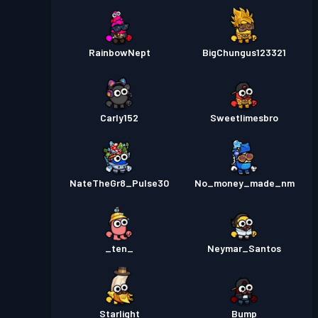
RainbowNept
BigChungus123321
Carly152
Sweetlimesbro
NateTheGr8_Pulse30
No_money_made_nm
_ten_
Neymar_Santos
Starlight
Bump