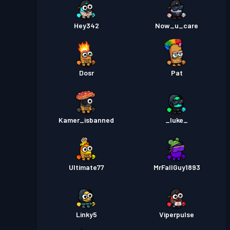
Hey342
Now_u_care
Dosr
Pat
Kamer_isbanned
_luke_
Ultimate77
MrFallGuy1893
Linky5
Viperpulse