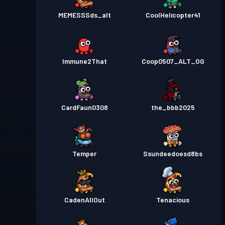
MEMESSSds_alt
CoolHelicopter41
Immune2That
Coop0507_ALT_OG
CardFaun0308
the_bbb2025
Temper
Ssundeedoesd8bs
CadenAllOut
Tenacious