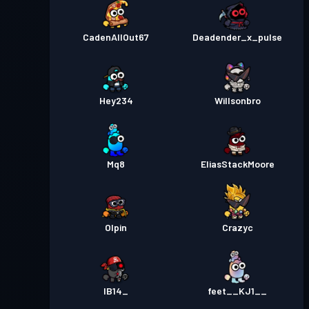
CadenAllOut67
Deadender_x_pulse
Hey234
Willsonbro
Mq8
EliasStackMoore
Olpin
Crazyc
IB14_
feet__KJ1__