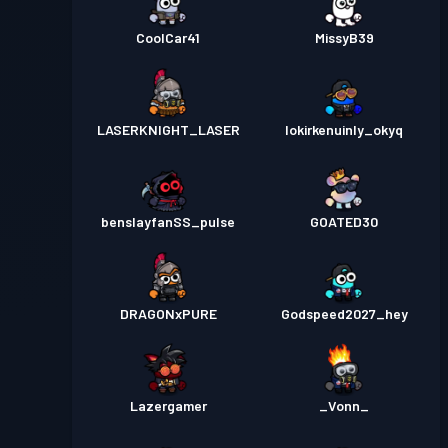
CoolCar41
MissyB39
LASERKNIGHT_LASER
lokirkenuinly_okyq
benslayfanSS_pulse
GOATED30
DRAGONxPURE
Godspeed2027_hey
Lazergamer
_Vonn_