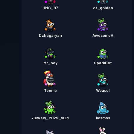
UNC_97
ot_golden
Dzhagaryan
AwesomeA
Mr_hey
SparkBot
Teenie
Weasel
Jewely_2025_v0id
kosmos