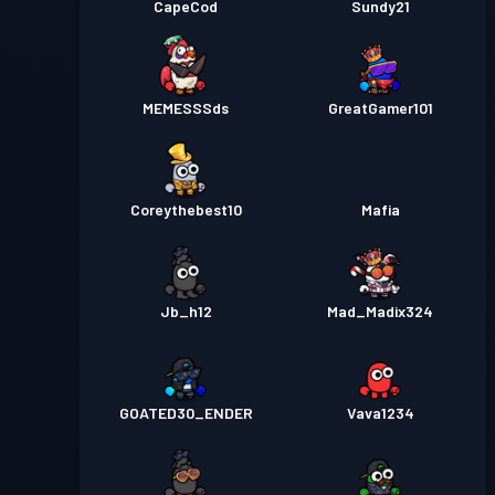
CapeCod
Sundy21
MEMESSSds
GreatGamer101
Coreythebest10
Mafia
Jb_h12
Mad_Madix324
GOATED30_ENDER
Vava1234