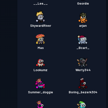
__Lee__
Geordie
SkywardRiver
arjan
Mas
_Bcart_
Lookumz
Werty344
Summer_doggie
Boring_bezerk304