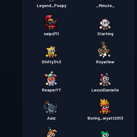
Legend_Poopy
_Minute_
saipo711
Starting
Shifty343
Royalfew
ReaperYT
LexusDanielle
Aaiz
Boring_wyatt2013