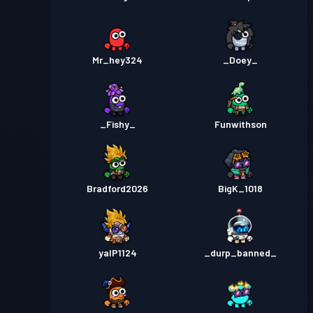
Mr_hey324
_Doey_
_Fishy_
Funwithson
Bradford2026
BigK_1018
yalP1124
_durp_banned_