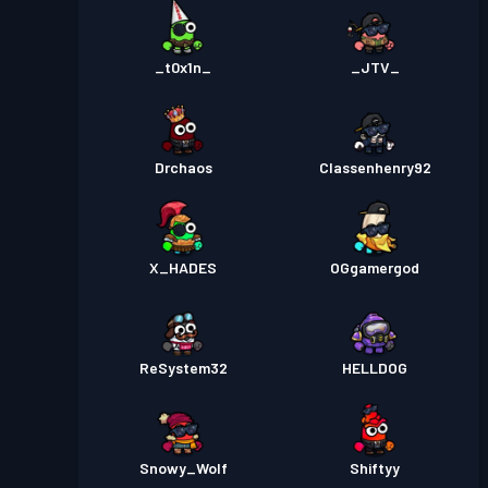
_t0x1n_
_JTV_
Drchaos
Classenhenry92
X_HADES
OGgamergod
ReSystem32
HELLDOG
Snowy_Wolf
Shiftyy