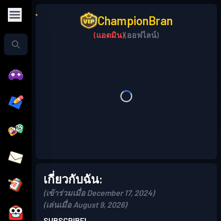
ChampionBran
(แอดมิน)
(ออฟไลน์)
เกี่ยวกับฉัน:
(เข้าร่วมเมื่อ December 17, 2024)
(เล่นเมื่อ August 9, 2026)
SUBSCRIBE!