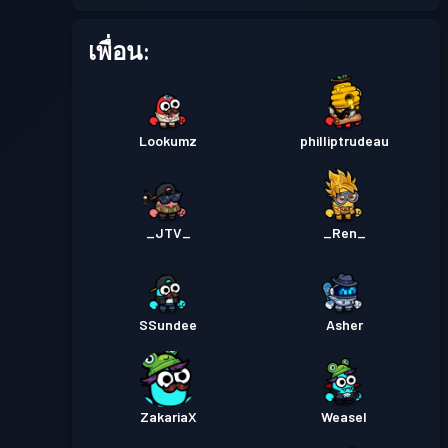
เพื่อน:
Lookumz
philliptrudeau
_JTV_
_Ren_
SSundee
Asher
ZakariaX
Weasel