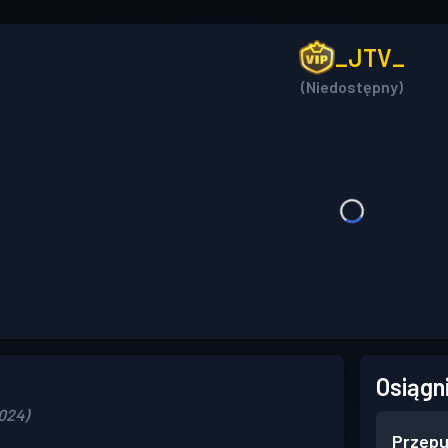
_JTV_
(Niedostępny)
Osiągn
2024)
Przepu