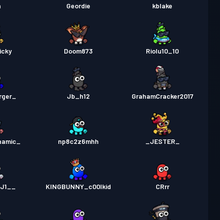
n
Geordie
kblake
icky
Doom873
Riolu10_10
rger_
Jb_h12
GrahamCracker2017
namic_
np8c2z6mhh
_JESTER_
KJ1__
KINGBUNNY_c00lkid
CRrr