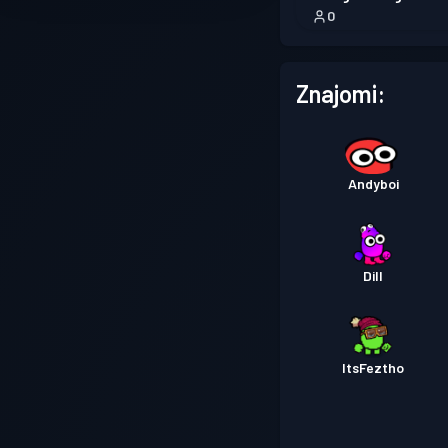
0
Znajomi:
Andyboi
Dill
ItsFeztho