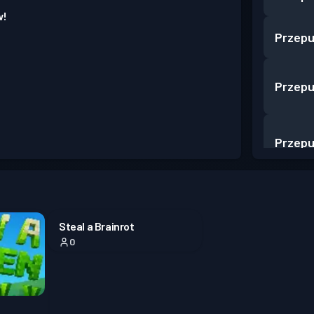
w!
Przepu
Przepu
Przepu
Przepu
Steal a Brainrot
0
Przepu
Przepu