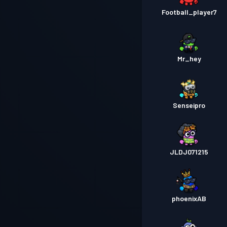
Football_player7
Mr_hey
Senseipro
JLDJ071215
phoenixAB