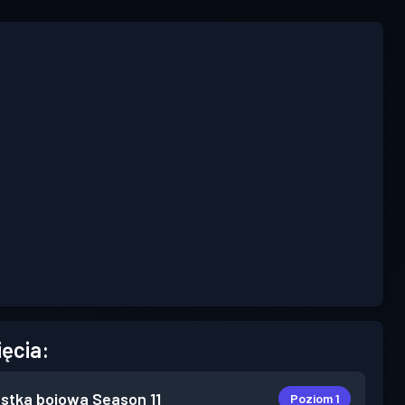
ięcia:
stka bojowa
Season 11
Poziom 1