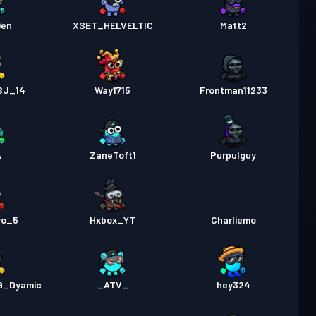
0en
XSET_HELVELTIC
Matt2
SJ_14
Way1715
Frontman11233
A
ZaneToft1
Purpulguy
ro_5
Hxbox_YT
Charliemo
9_Dyamic
_ATV_
hey324