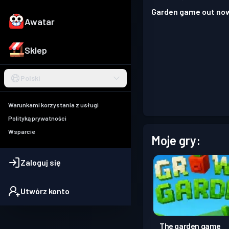
Garden game out no
Awatar
Sklep
Polski
Warunkami korzystania z usługi
Polityką prywatności
Wsparcie
Moje gry:
Zaloguj się
Utwórz konto
The garden game