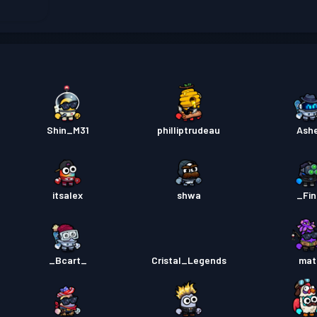
Przepu
Przepu
Shin_M31
philliptrudeau
Ash
Przepu
itsalex
shwa
_Fi
Przepu
_Bcart_
Cristal_Legends
mat