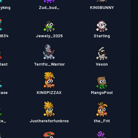
yking
Zud_bud_
KINGBUNNY
d634
Jewely_2025
Starting
last
Terrific_Warrior
Vexon
case
KINGPIZZAX
MangoPool
te_
Justhereforfunbros
the_Frit