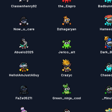
Classenhenry92
the_Eispro
Badbunn
Now_u_care
Dzhagaryan
Hamee
Abuelo2025
Jerico_alt
Dark_B
HelloIAmJustAGuy
Crazyc
Chase
FaZe0527l
Green_ninja_cool
_Minu