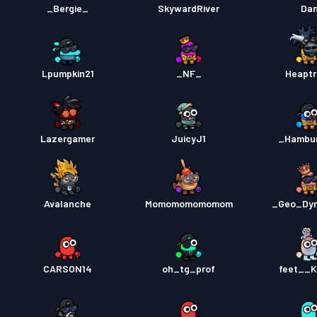
_Bergie_
SkywardRiver
Da
Lpumpkin21
_NF_
Heaptr
Lazergamer
JuicyJ1
_Hambu
Avalanche
Momomomomomom
_Geo_Dy
CARSON14
oh_tg_prof
feet__