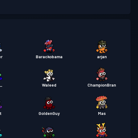
30
Poziom
stka bojowa
Season 4
30
Poziom
stka bojowa
Season 3
30
er
Barackobama
arjan
Poziom
stka bojowa
Season 2
30
n_
Waleed
ChampionBran
Poziom
stka bojowa
Season 1
30
t
GoldenGuy
Mas