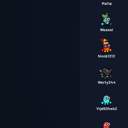
Mafia
Weasel
Noob1212
Werty344
Ytjd6Dheb2