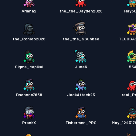
Ariana2
the_the_Jayden2026
Hay3
the_Ronldo2026
the_the_SSunbee
TEGOGA
Sigma_capikai
Juna6
55
Dsennno7658
JackAttack23
real_P
PrankX
Fishermon_PRO
May_124317