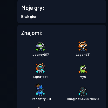
Przepustka bojowa
Season
Moje gry:
Poziom
1
7
Brak gier!
Przepustka bojowa
Season
Poziom
Znajomi:
5
6
Przepustka bojowa
Season
Poziom
3
5
JooneyD17
Legend31
Przepustka bojowa
Season
Poziom
8
4
Lightfoot
Vyn
Przepustka bojowa
Season
Poziom
5
3
Frenchfryluki
Imagine2345678920