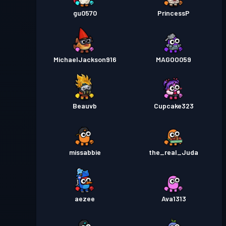
gu0570
PrincessP
MichaelJackson916
MAGOO059
Beauvb
Cupcake323
missabbie
the_real_Juda
aezee
Ava1313