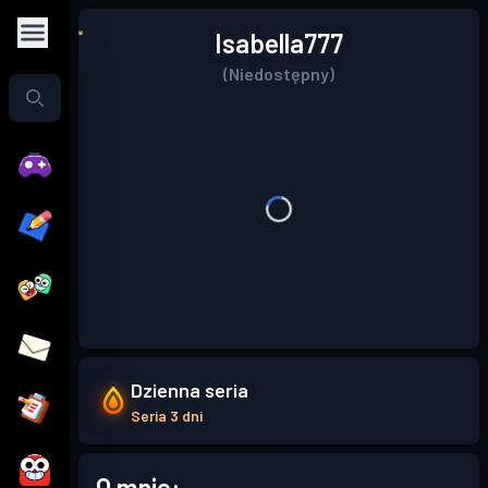
Isabella777
(Niedostępny)
Dzienna seria
Seria 3 dni
O mnie: