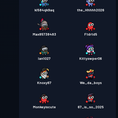
kl584qk9aq
the_Hhhhh2026
Max85738483
Ftdrtd5
Ian1027
Kittyswper06
Knoxy67
We_da_boys
Monkeyiscute
67_is_so_2025