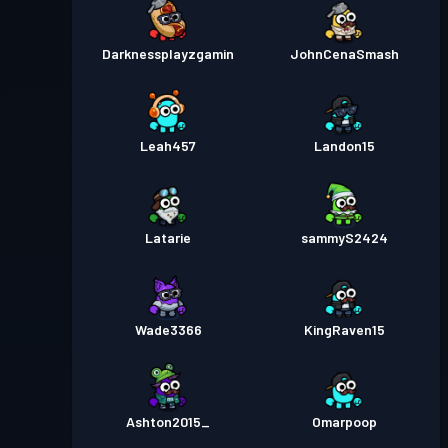
Przepustka bojowa
Season
Poziom
4
2
Darknessplayzgamin
JohnCenaSmash
Leah457
Landon15
Latarie
sammyS2424
Wade3366
KingRaven15
Ashton2015_
Omarpoop