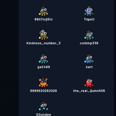
86h7nrjl5lc
Tripelt
Kindness_number_3
corbinp336
ga2469
zart
9999920262026
the_real_Quinn505
SSundee