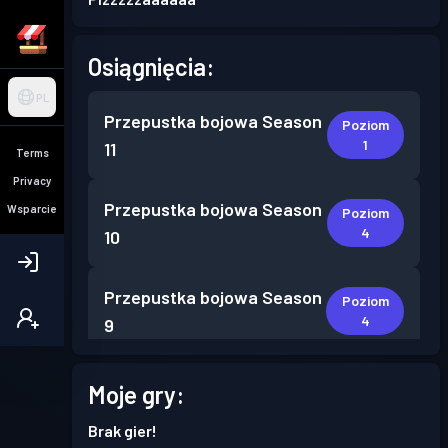
Osiągnięcia:
PL
Przepustka bojowa
Season
Poziom
1
11
Terms
Privacy
Przepustka bojowa
Season
Wsparcie
Poziom
4
10
Przepustka bojowa
Season
Poziom
4
9
Przepustka bojowa
Season
Moje gry:
Poziom
6
8
Brak gier!