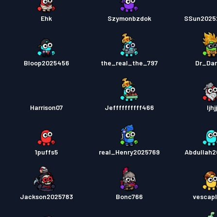
Ehk
Szymonbzdok
SSun2025
Bloop2025456
the_real_the_797
Dr_Da
Harrison07
Jeffffffffff466
Ijhjj
1puffs5
real_Henry2025769
Abdullah
Jackson2025783
Bonc766
vescapl