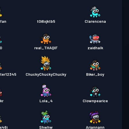
yfan
t0i6xjktb5
Clarencena
0
real_THAQIF
zaidhalk
ter12345
ChuckyChuckyChucky
Biker_boy
kr
Lola_4
Clownpearice
x46i
Shwhw
Ariannann