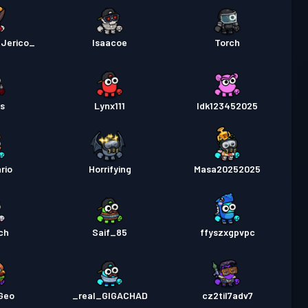
Jerico_
Isaacoe
Torch
ts
Lynx111
Idk123452025
rio
Horrifying
Masa20252025
ch
Saif_85
ffyszxgpvpc
Geo
_real_GIGACHAD
cz2til7adv7