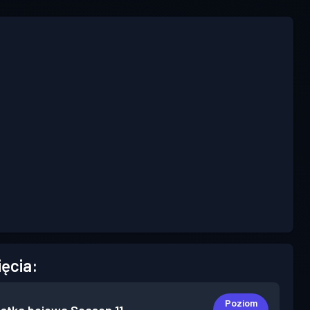
ięcia:
Poziom