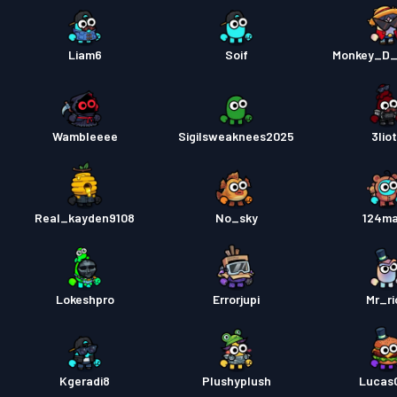
Liam6
Soif
Monkey_D_
Wambleeee
Sigilsweaknees2025
3lio
Real_kayden9108
No_sky
124ma
Lokeshpro
Errorjupi
Mr_ri
Kgeradi8
Plushyplush
Lucas