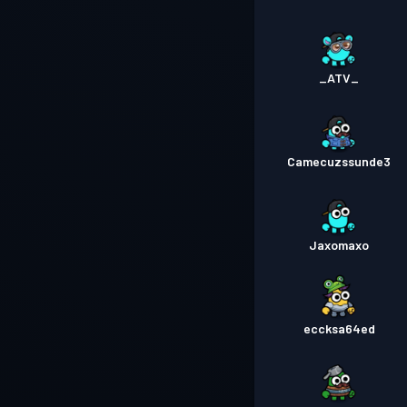
_ATV_
Camecuzssunde3
Jaxomaxo
eccksa64ed