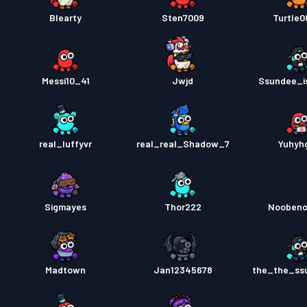
Blearty
Sten7009
Turtle
Przepu
Messi10_41
Jwjd
Ssundee_i
real_luffyvr
real_real_Shadow_7
Yuhyhg
Sigmayes
Thor222
Noobeno
Madtown
Jan12345678
the_the_ss