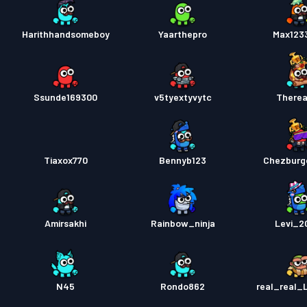
Harithhandsomeboy
Yaarthepro
Max123
Ssunde169300
v5tyextyvytc
Therea
Tiaxox770
Bennyb123
Chezburg
Amirsakhi
Rainbow_ninja
Levi_2
N45
Rondo862
real_real_