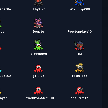
202584
JJg3ck0
Worldcup068
nger
Donate
Prestonplayz10
Iglgoghgogi
Tiko1
2025202
girl_123
FatihTq55
ayer
Bowen12345678910
the_ramiro