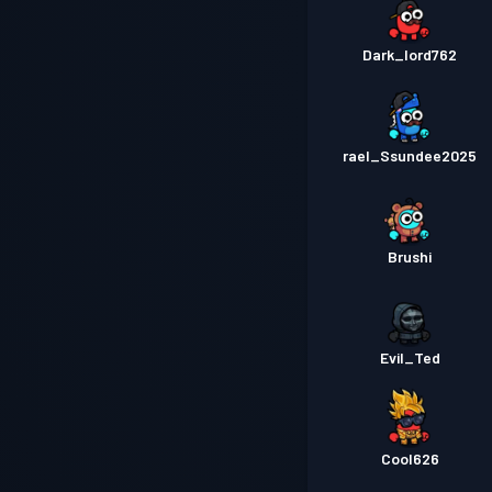
Dark_lord762
rael_Ssundee2025
Brushi
Evil_Ted
Cool626