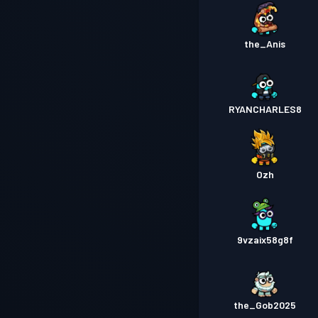
the_Anis
RYANCHARLES8
Ozh
9vzaix58g8f
the_Gob2025