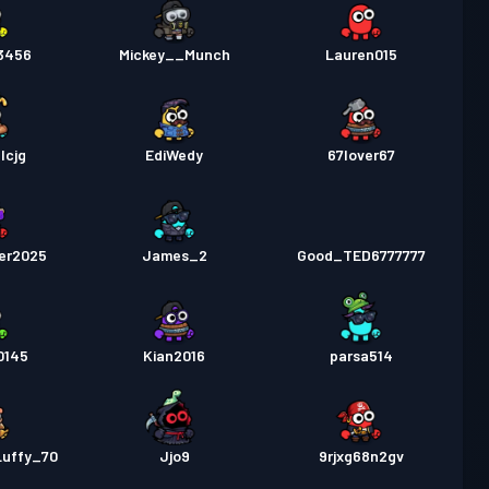
3456
Mickey__Munch
Lauren015
lcjg
EdiWedy
67lover67
er2025
James_2
Good_TED6777777
0145
Kian2016
parsa514
Luffy_70
Jjo9
9rjxg68n2gv