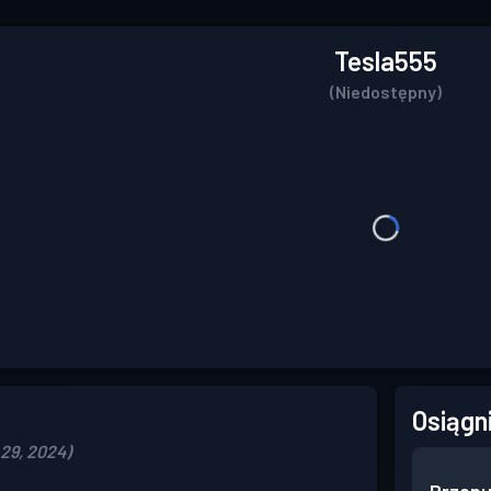
Tesla555
(Niedostępny)
Osiągn
29, 2024)