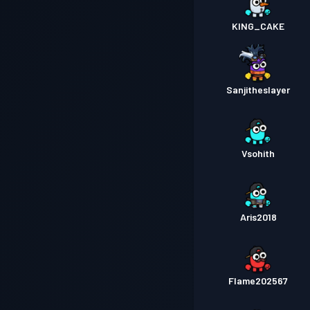
KING_CAKE
Sanjitheslayer
Vsohith
Aris2018
Flame202567