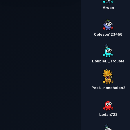
Viwan
Coleson123456
DoubleD_Trouble
Peak_nonchalan2
Lodan722