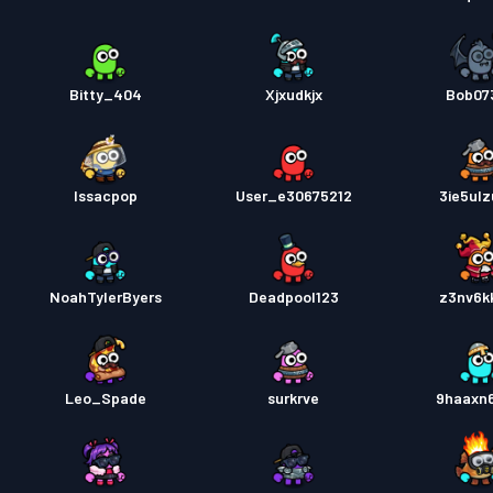
Bitty_404
Xjxudkjx
Bob07
Issacpop
User_e30675212
3ie5ulz
NoahTylerByers
Deadpool123
z3nv6k
Leo_Spade
surkrve
9haaxn