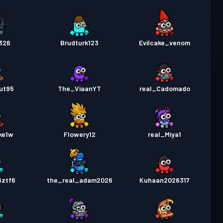
326
Brudturk123
Evilcake_venom
ut95
The_ViaanYT
real_Cadomado
ke1w
Flowery12
real_Miya1
6ztf6
the_real_adam2026
Kuhaan2026317