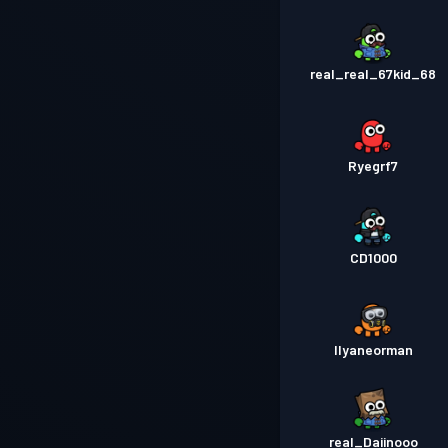
real_real_67kid_68
Ryegrf7
CD1000
Ilyaneorman
real_Daiinooo