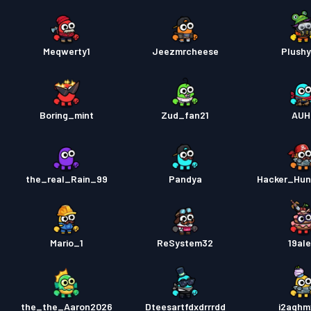
Meqwerty1
Jeezmrcheese
Plush
Boring_mint
Zud_fan21
AUH
the_real_Rain_99
Pandya
Hacker_Hun
Mario_1
ReSystem32
19ale
the_the_Aaron2026
Dteesartfdxdrrrdd
i2aqhm