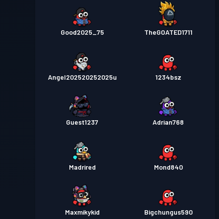
Good2025_75
TheGOATED1711
Angel202520252025u
1234bsz
Guest1237
Adrian768
Madrired
Mond840
Maxmikykid
Bigchungus590