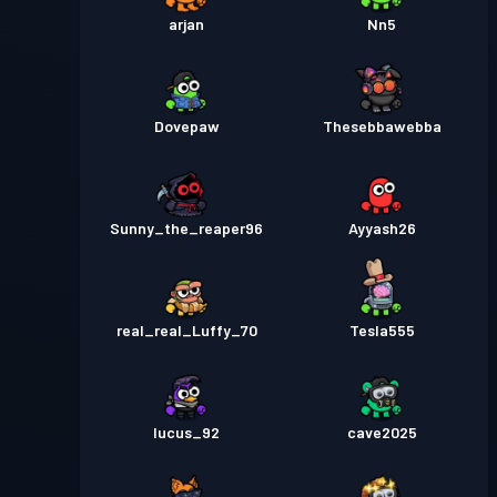
arjan
Nn5
Dovepaw
Thesebbawebba
Sunny_the_reaper96
Ayyash26
real_real_Luffy_70
Tesla555
lucus_92
cave2025