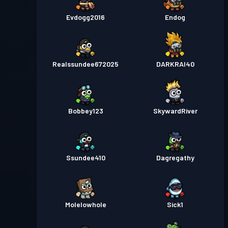
Evdogg2016
Endog
Realssundee672025
DARKRAI40
Bobbey123
SkywardRiver
Ssundee410
Dagregathy
Molelowhole
Sick1