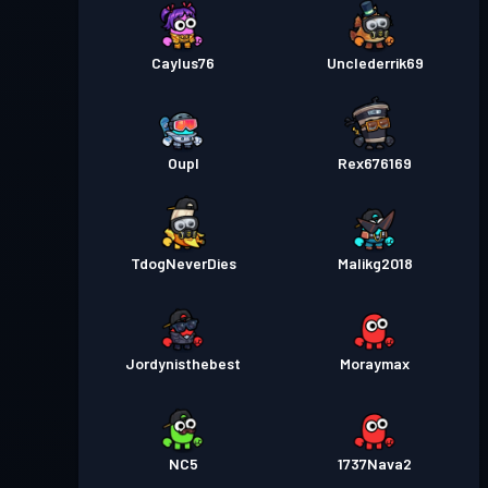
Caylus76
Unclederrik69
Oupl
Rex676169
TdogNeverDies
Malikg2018
Jordynisthebest
Moraymax
NC5
1737Nava2