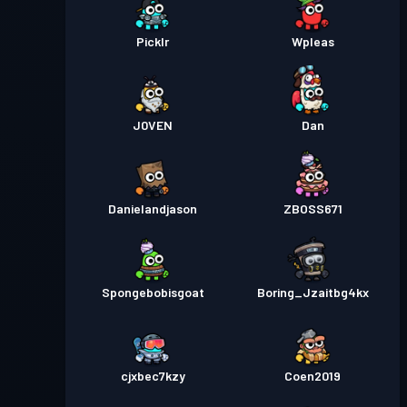
Picklr
Wpleas
J0VEN
Dan
Danielandjason
ZBOSS671
Spongebobisgoat
Boring_Jzaitbg4kx
cjxbec7kzy
Coen2019