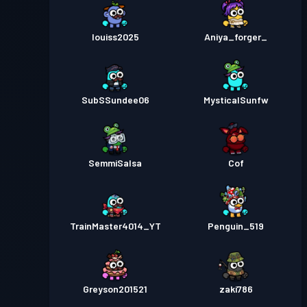
louiss2025
Aniya_forger_
SubSSundee06
MysticalSunfw
SemmiSalsa
Cof
TrainMaster4014_YT
Penguin_519
Greyson201521
zaki786