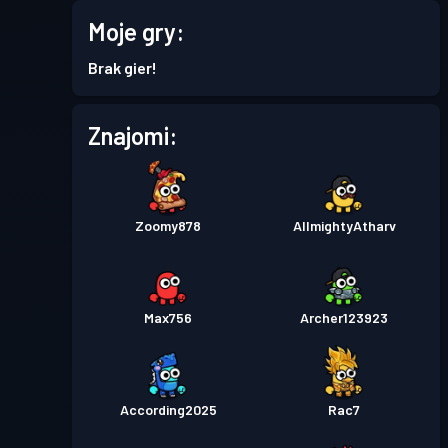
Przepustka bojowa
Season
Moje gry:
Poziom
2
8
Brak gier!
Przepustka bojowa
Season
Poziom
Znajomi:
2
7
Przepustka bojowa Premium
Poziom
7
Season 6
Zoomy878
AllmightyAtharv
Przepustka bojowa
Season
Poziom
2
5
Max756
Archer123923
According2025
Rac7