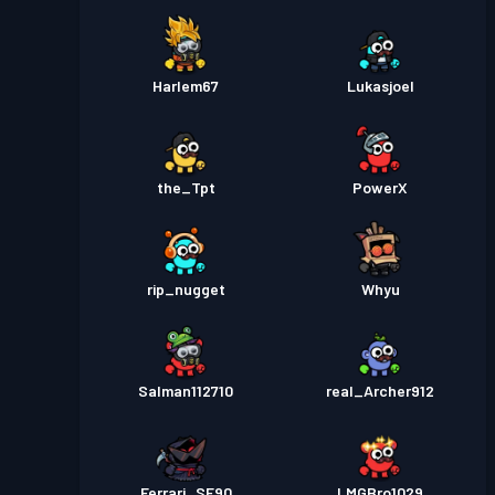
Harlem67
Lukasjoel
the_Tpt
PowerX
rip_nugget
Whyu
Salman112710
real_Archer912
Ferrari_SF90
LMGBro1029