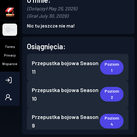
(Dołączył May 25, 2025)
(Grał July 30, 2026)
Nic tu jeszcze nie ma!
PL
Osiągnięcia:
Terms
Privacy
Przepustka bojowa
Season
Poziom
Wsparcie
1
11
Przepustka bojowa
Season
Poziom
2
10
Przepustka bojowa
Season
Poziom
4
9