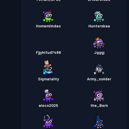
Homemlindao
Huntersbaa
Fjjyhlfud7486
Jgggj
Sigmatality
Army_soilder
aleco2025
the_Bern