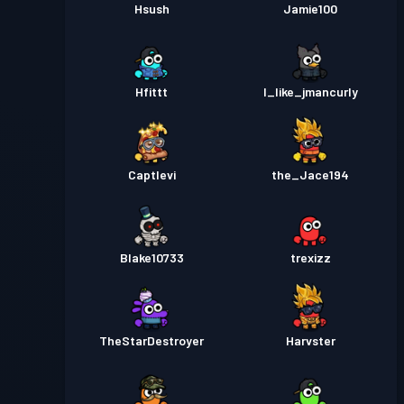
Hsush
Jamie100
Hfittt
I_like_jmancurly
Captlevi
the_Jace194
Blake10733
trexizz
TheStarDestroyer
Harvster