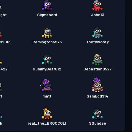
ight
Sigmanerd
John13
es2018
Remington5575
Tootywooty
3422
GummyBear612
Sebastian0527
yt
matt
SamEdd914
k
real_the_BROCCOLI
SSundee