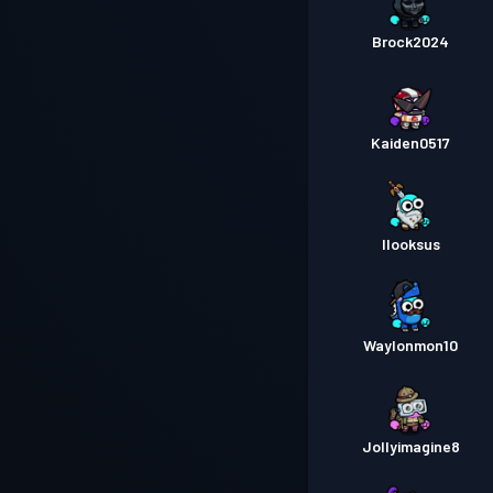
Brock2024
Kaiden0517
Ilooksus
Waylonmon10
Jollyimagine8