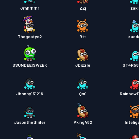
Jrhhrhrhr
ZZj
zaki
Przepu
Thegoatyo2
Rtt
zudd
SSUNDEEISWEEK
JDizzle
ST4R565
Jhonny131216
Qm1
RainbowD
Jasonthethriler
Pking482
Intelig