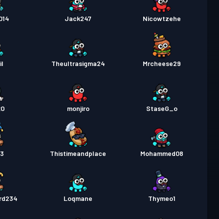
014
Jack247
Nicowtzehe
il
Theultrasigma24
Mrcheese29
xO
monjiro
StaseG_o
13
Thistimeandplace
Mohammed08
rd234
Loqmane
Thymeo1