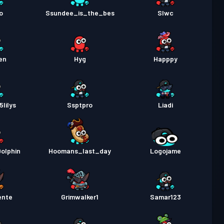
o
Ssundee_is_the_bes
Slwc
Poziom
stka bojowa
Season 1
30
en
Hyg
Happpy
lilys
Ssptpro
Liadi
olphin
Hoomans_last_day
Logojame
ente
Grimwalker1
Samar123