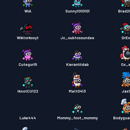
WiA
Sunny1010101
Brad2
Wiktorkoxyt
Jc_subtossundee
DrEv
Cutegurl5
Kieranlitdab
Ox_
IknotCU122
Matt0413
Jax
Luke444
Mommy_foot_mommy
Bodygua