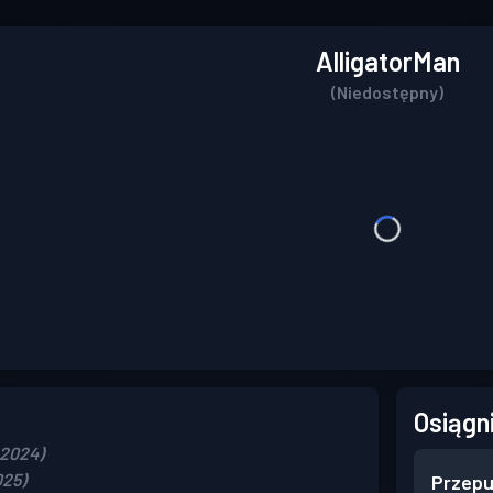
AlligatorMan
(Niedostępny)
Osiągn
 2024)
025)
Przepu