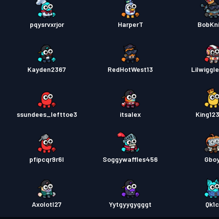
pqysrvxrjor
HarperT
BobKn
Kayden2367
RedHotWest13
Lilwiggl
ssundees_lefttoe3
itsalex
King12
pfipcqr9r6l
Soggywaffles456
Gbo
Axolotl27
Yytgyygygggt
Qk1c