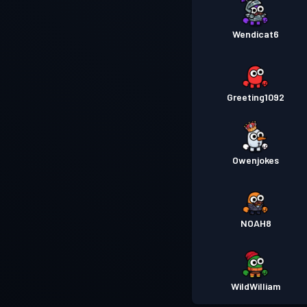
Wendicat6
Greeting1092
Owenjokes
NOAH8
WildWilliam