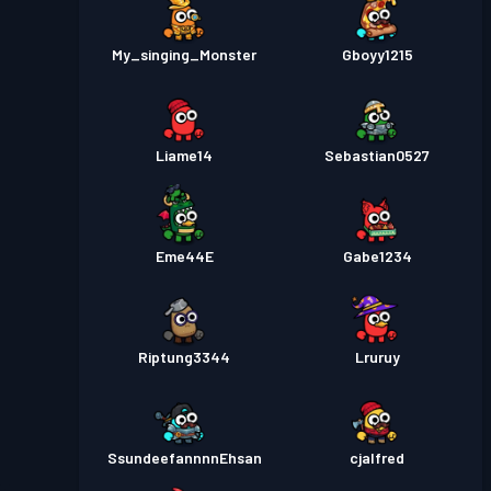
My_singing_Monster
Gboyy1215
Liame14
Sebastian0527
Eme44E
Gabe1234
Riptung3344
Lruruy
SsundeefannnnEhsan
cjalfred