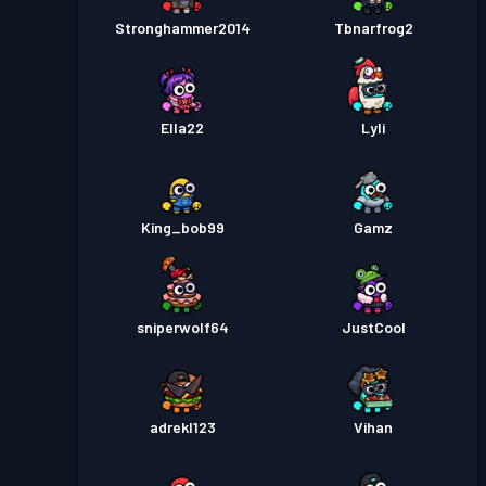
Stronghammer2014
Tbnarfrog2
Ella22
Lyli
King_bob99
Gamz
sniperwolf64
JustCool
adrekl123
Vihan