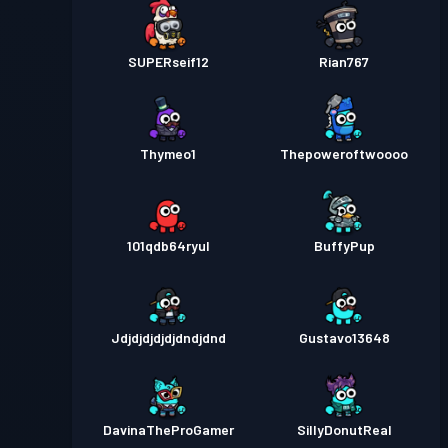
SUPERseif12
Rian767
Thymeo1
Thepoweroftwoooo
101qdb64ryul
BuffyPup
Jdjdjdjdjdjdndjdnd
Gustavo13648
DavinaTheProGamer
SillyDonutReal