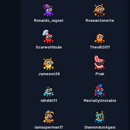
Ronaldo_isgoat
Roseantonette
Scarwolfdude
TheoB2017
Jameson29
Ptak
Idhdlkfff
MentallyUnstable
Iamsuperman17
DiamondunAgasi