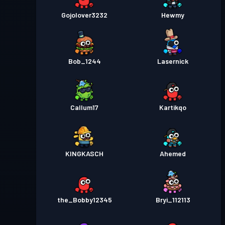
Gojolover3232
Hewmy
Bob_1244
Lasernick
Callum17
Kartikqo
KINGKASCH
Ahemed
the_Bobby12345
Bryi_112113