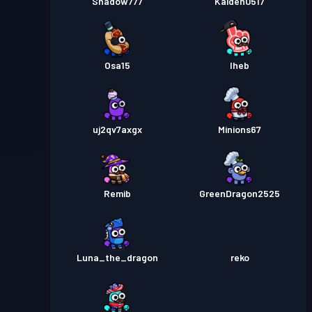
Shadow777
Kaiden0517
Osa15
Iheb
uj2qv7axgx
Minions67
Remib
GreenDragon2525
Luna_the_dragon
reko