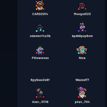
CARD2014
Moogod123
ndemnrf4z3b
kpdk6pvp6vm
Pillowwsss
Niva
6pylbao2s9f
Wazed77
Aser_31116
pirat_704