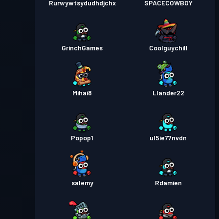
Rurwywtsydudhdjchx
SPACECOWBOY
GrinchGames
Coolguychill
Mihai8
Llander22
Popop1
ul5ie77nvdn
salemy
Rdamien