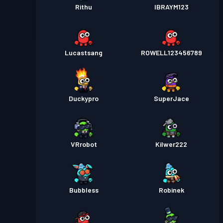
Rithu
IBRAYM123
Lucastsang
ROWELL123456789
Duckypro
SuperJace
VRrobot
Kilwer222
Bubbless
Robinek