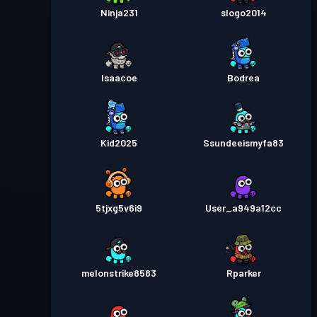
Ninja231
slogo2014
Isaacoe
Bodrea
Kid2025
Ssundeeismyfa83
5tjxg5v6i9
User_a949a12cc
melonstrike8583
Rparker