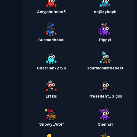
Amyjohnhope3
npj0zybopb
Susmadhakal
Pippy1
Guardian72726
Yourmomisthebest
Ertzui
Presedent_Sigils
Snowy_Wolf
Sienna1