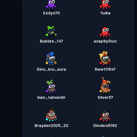
Eedyn70
Yuika
Bubiize_147
asap9yi3ulc
Dino_bro_aura
Newt11947
kian_tahseldir
Silver37
Brayden2025_20
Dinobro5182