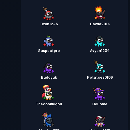
Toxin1245
Dawid2014
Suspectpro
Avyan1234
Buddyuk
Potatoes0109
Thecookiegod
Hellome