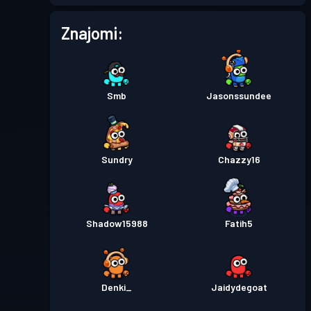
Przepustka bojowa
Season
Poziom
Znajomi:
2
4
Przepustka bojowa
Season
Poziom
6
3
Smb
Jasonssundee
Przepustka bojowa
Season
Poziom
5
2
Sundry
Chazzy16
Przepustka bojowa
Season
Poziom
1
1
Shadow15988
Fatih5
Denki_
Jaidydegoat