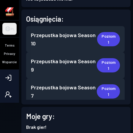
Osiągnięcia:
PL
Przepustka bojowa
Season
Poziom
1
10
Terms
Privacy
Przepustka bojowa
Season
Poziom
Wsparcie
1
9
Przepustka bojowa
Season
Poziom
1
7
Przepustka bojowa
Season
Moje gry:
Poziom
1
5
Brak gier!