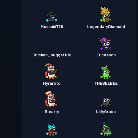
Mossaid778
LegendaryDiamond
Chicken_nugget100
Ericdason
Hyraroto
THEBEEBEE
Blearty
LillyGrace