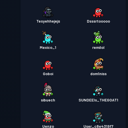
Tesyehhejejs
Dsssrtooooo
Mexico_1
remilol
Goboi
dom1niss
sibuech
SUNDEEIs_THEGOAT1
Uenzo
User_c8e4319f7