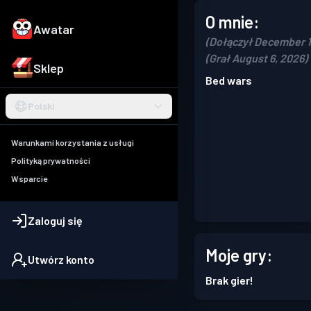
O mnie:
Awatar
(Dołączył December 1
(Grał August 6, 2026)
Sklep
Bed wars
Polski
Warunkami korzystania z usługi
Polityką prywatności
Wsparcie
Zaloguj się
Moje gry:
Utwórz konto
Brak gier!