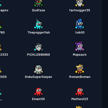
apiro
Dudfsoe
fartnugget35
760
Thepoggerfish
tobi10
22333
PICKLE696969
Mspeach
2025
GokuSuperSaiyan
RomanBoman
h_
Eman101
Matheo123