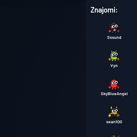
Znajomi:
Sssund
Vyn
SkyBlueAngel
sean100