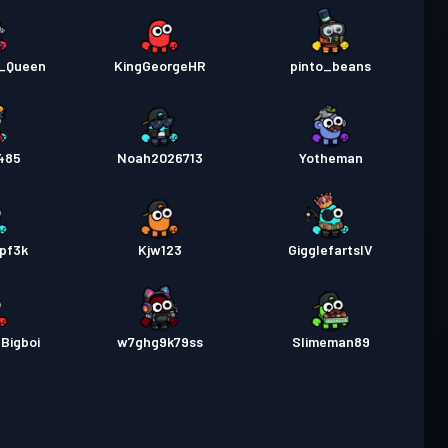
_Queen
KingGeorgeHR
pinto_beans
485
Noah2026713
Yotheman
pf3k
Kjw123
GigglefartsIV
Bigboi
w7ghg9k79ss
Slimeman89