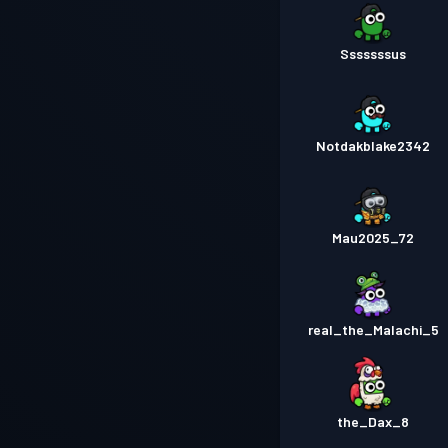
Sssssssus
Notdakblake2342
Mau2025_72
real_the_Malachi_5
the_Dax_8