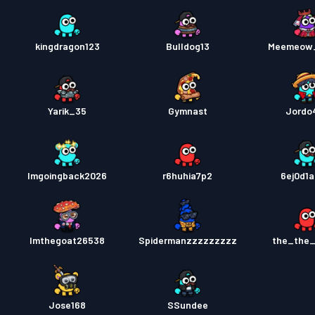
kingdragon123
Bulldog13
Meemeow
Yarik_35
Gymnast
Jordo
Imgoingback2026
r6huhia7p2
6ej0d1a
Imthegoat26538
Spidermanzzzzzzzzz
the_the_
Jose168
SSundee