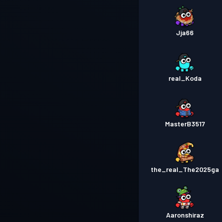
Jja66
real_Koda
MasterB3517
the_real_The2025ga
Aaronshiraz