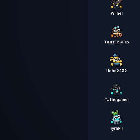
Wilhel
Ta1lsTh3F0x
Hehe2432
TJthegamer
Iyrhkll