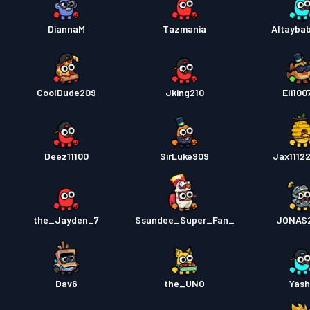
DiannaM
Tazmania
Altaybab
CoolDude209
Jking210
Eli100
Deez11100
SirLuke909
Jax1112
the_Jayden_7
Ssundee_Super_Fan_
JONAS
Dav6
the_UNO
Yas