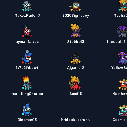
Mako_Radon3
2020Sigmaboy
MechaO
aymanfaiyaz
Stubbo13
I_equal_fl
fy7q2j4bewf
Ajgamer2
YellowS
real_KingCharles
Sss915
Matthe
Dinoman15
Mrblack_sprunki
Cosmic