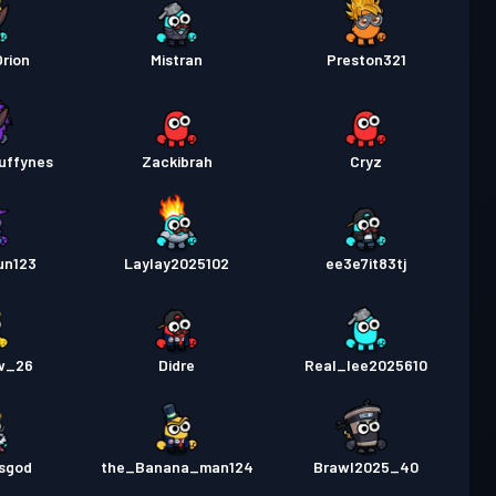
rion
Mistran
Preston321
uffynes
Zackibrah
Cryz
un123
Laylay2025102
ee3e7it83tj
w_26
Didre
Real_lee2025610
isgod
the_Banana_man124
Brawl2025_40