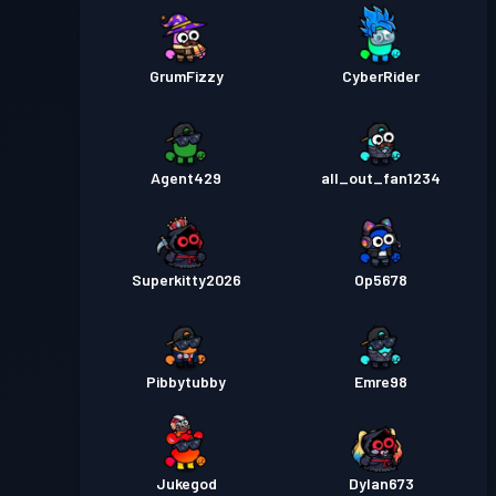
GrumFizzy
CyberRider
Agent429
all_out_fan1234
Superkitty2026
Op5678
Pibbytubby
Emre98
Jukegod
Dylan673