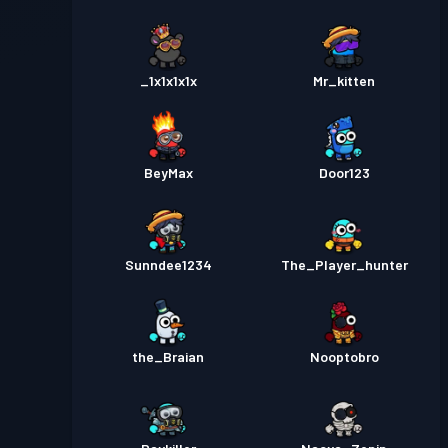
_1x1x1x1x
Mr_kitten
BeyMax
Door123
Sunndee1234
The_Player_hunter
the_Braian
Nooptobro