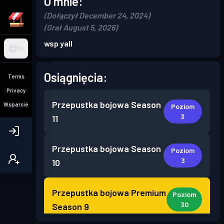
O mnie:
(Dołączył December 24, 2024)
(Grał August 5, 2026)
wsp yall
PL
Osiągnięcia:
Terms
Privacy
Przepustka bojowa
Season
Wsparcie
Poziom
3
11
Przepustka bojowa
Season
Poziom
3
10
Przepustka bojowa Premium
Poziom
30
Season 9