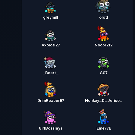
Przepustka bojowa
Season
Poziom
2
2
greymill
olotl
Axolotl27
Noob1212
_Bcart_
SG7
GrimReaper97
Monkey_D_Jerico_
GirlBosslays
Eme77E