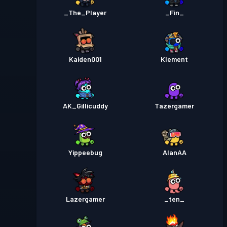
_The_Player
_Fin_
Kaiden001
Klement
AK_Gillicuddy
Tazergamer
Yippeebug
AlanAA
Lazergamer
_ten_