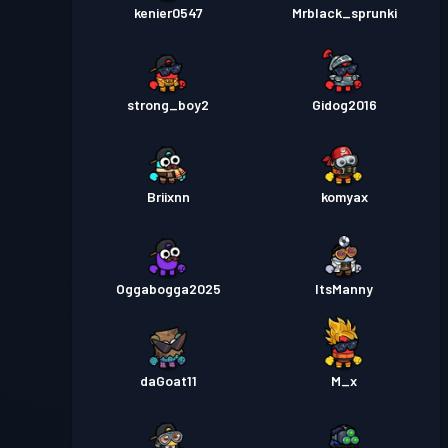
kenier0547
Mrblack_sprunki
strong_boy2
Gidog2016
Briixnn
komyax
Oggabogga2025
ItsManny
daGoat11
M_x