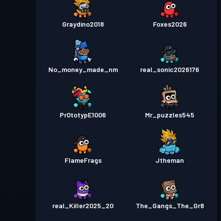
Graydino2018
Foxes2026
No_money_made_nm
real_sonic2026176
Pr0totypE1006
Mr_puzzles545
FIameFrags
Jtheman
real_Killer2025_20
The_Gangs_The_Gr8