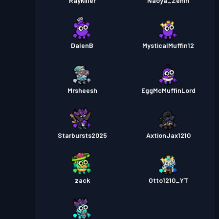
Raykiller
Naoya_Zenin
DalenB
MysticalMuffin12
Mrsheesh
EggMcMuffinLord
Starbursts2025
AxtionJax1210
zack
Otto1210_YT