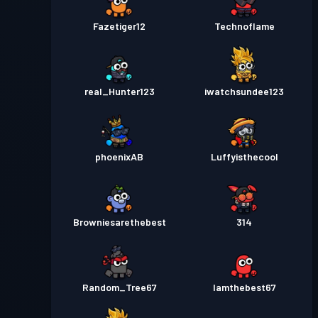
Fazetiger12
Technoflame
real_Hunter123
iwatchsundee123
phoenixAB
Luffyisthecool
Browniesarethebest
314
Random_Tree67
Iamthebest67