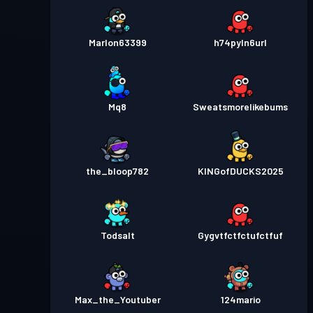
Marlon63399
h74pyln6url
Mq8
Sweatsmorelikebums
the_bloop782
KINGofDUCKS2025
Todsalt
Gygvtfctfctufctfuf
Max_the_Youtuber
124mario