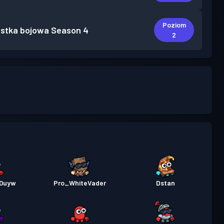
Poziom
stka bojowa
Season 4
2
10uyw
Pro_WhiteVader
Dstan