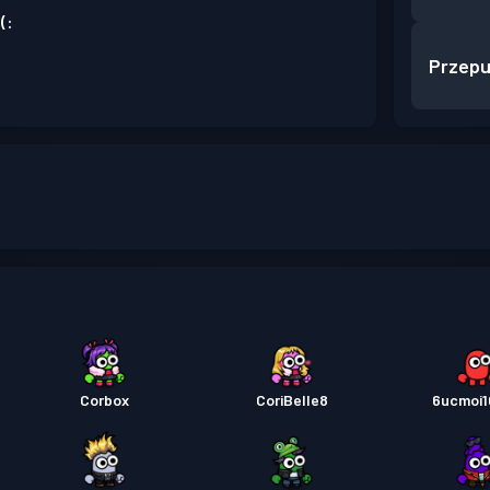
(:
Przepu
Corbox
CoriBelle8
6ucmoi