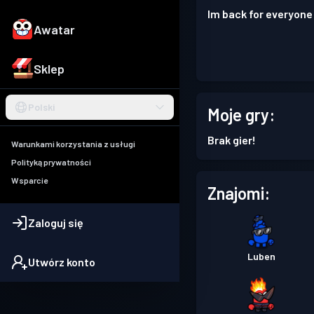
Im back for everyone 
Awatar
Sklep
Polski
Moje gry:
Brak gier!
Warunkami korzystania z usługi
Polityką prywatności
Wsparcie
Znajomi:
Zaloguj się
Luben
Utwórz konto