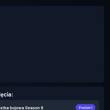
ięcia:
stka bojowa
Season 9
Poziom 1