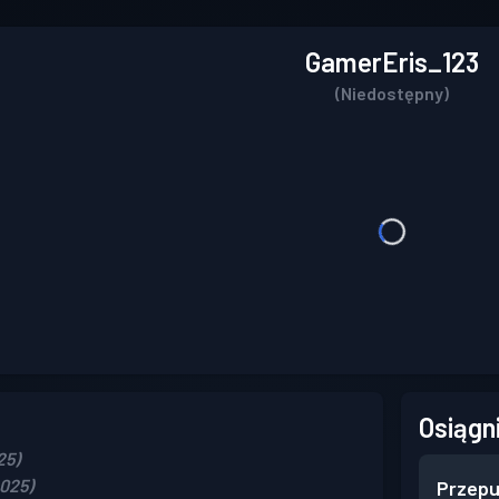
GamerEris_123
(Niedostępny)
Osiągn
25)
2025)
Przepu