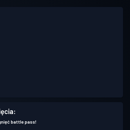
ięcia:
gnięć battle pass!