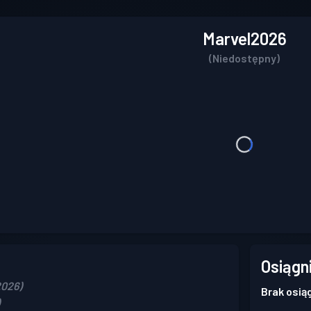
Marvel2026
(Niedostępny)
Osiągn
2026)
Brak osią