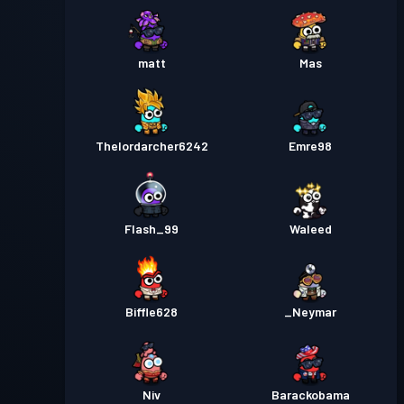
matt
Mas
Thelordarcher6242
Emre98
Flash_99
Waleed
Biffle628
_Neymar
Niv
Barackobama