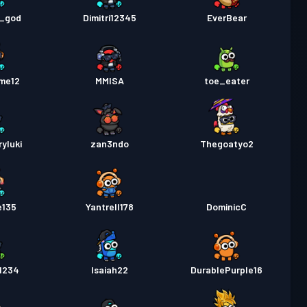
e_god
Dimitri12345
EverBear
me12
MMISA
toe_eater
yluki
zan3ndo
Thegoatyo2
e135
Yantrell178
DominicC
1234
Isaiah22
DurablePurple16