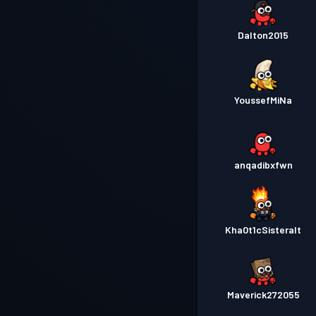
Dalton2015
YoussefMiNa
anqadibxfwn
Kha0t1cSisteralt
Maverick272055