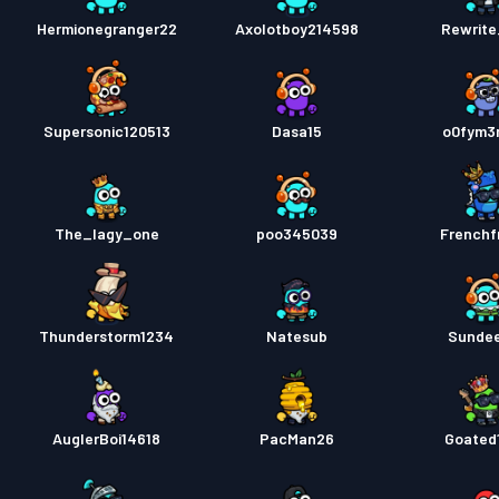
Hermionegranger22
Axolotboy214598
Rewrit
Supersonic120513
Dasa15
o0fym3
The_lagy_one
poo345039
Frenchfr
Thunderstorm1234
Natesub
Sunde
AuglerBoi14618
PacMan26
Goated