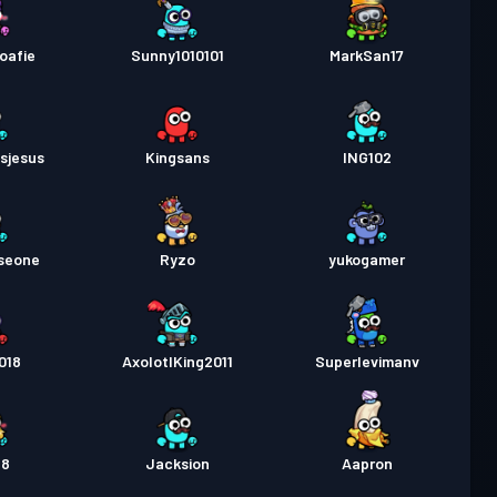
oafie
Sunny1010101
MarkSan17
sjesus
Kingsans
ING102
seone
Ryzo
yukogamer
018
AxolotlKing2011
Superlevimanv
88
Jacksion
Aapron