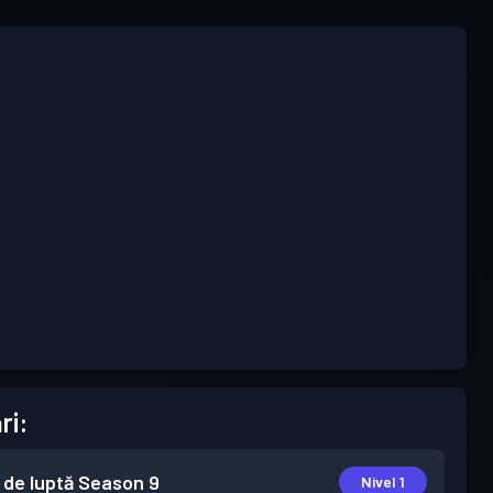
ri:
 de luptă
Season 9
Nivel 1