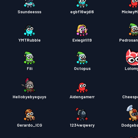
Ssundeesss
egbf16wjdl6
Mickey
YMTRubble
Eviegirll19
Pedrosan
Fili
Octopus
Lolom
Hellobyebyeguys
Aidengamerr
Cheesp
Gerardo_ICG
1234wqwery
Dodgeba