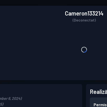
Cameron133214
(Deconectat)
Realiză
mber 6, 2024)
5)
Permis