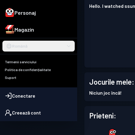
Hello. I watched ssun
Personaj
Magazin
Română
Termenii serviciului
Politica de confidențialitate
Suport
Jocurile mele:
Niciun joc încă!
Conectare
Creează cont
Prieteni: