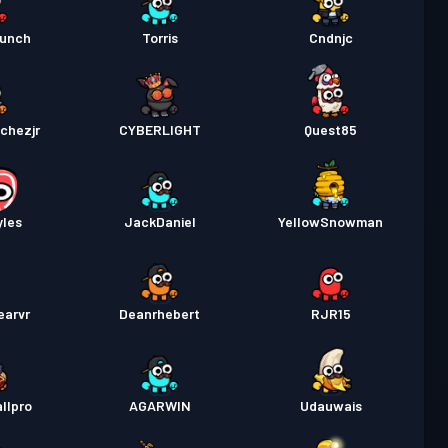
Munch
Torris
Cndnjc
chezjr
CYBERLIGHT
Quest85
yles
JackDaniel
YellowSnowman
earvr
Deanrhebert
RJR15
llpro
AGARWIN
Udauwais