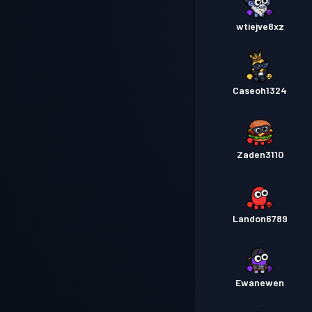
wtiejve8xz
Caseoh1324
Zaden3110
Landon6789
Ewanewen