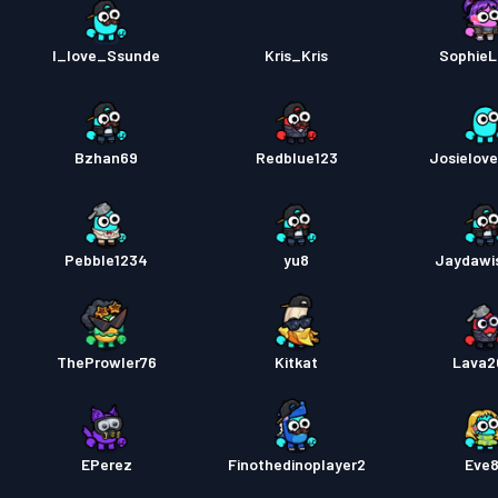
I_love_Ssunde
Kris_Kris
SophieL
Bzhan69
Redblue123
Josielove
Pebble1234
yu8
Jaydawi
TheProwler76
Kitkat
Lava2
EPerez
Finothedinoplayer2
Eve