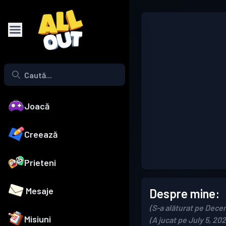
Joacă
Creează
Prieteni
Mesaje
Despre mine:
(S-a alăturat pe Dece
Misiuni
(A jucat pe July 5, 202