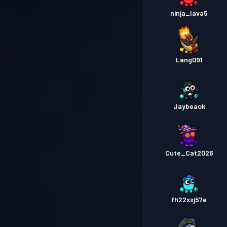
ninja_lava5
Lang091
Jaybeaok
Cute_Cat2026
fh22xxj57e