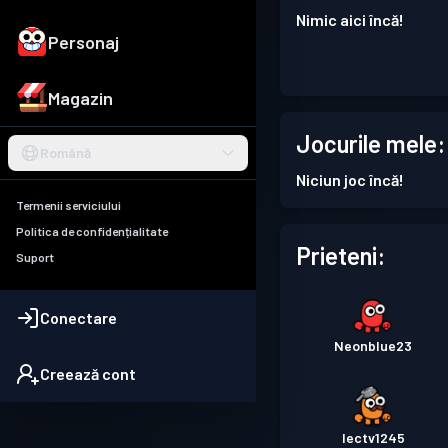
Nimic aici încă!
Personaj
Magazin
Jocurile mele:
Română
Niciun joc încă!
Termenii serviciului
Politica de confidențialitate
Prieteni:
Suport
Conectare
Neonblue23
Creează cont
Iectv1245