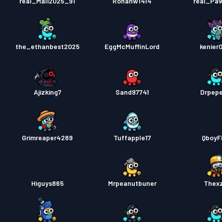
real_Mali2025_91
Ronanw1414
real_Pa
the_ethanbest2025
EggMcMuffinLord
kenier
Ajizking7
Sand97741
Drpep
Grimreaper4289
Tuffapple17
QboyFi
Higuys865
Mrpeanutbuner
Thex