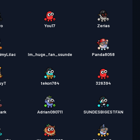
ro
You17
Zerias
imyLilac
Im_huge_fan_ssunde
Panda8058
uyT
tekon784
326394
ark
Adrian090711
SUNDESBIGESTFAN