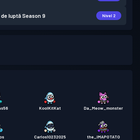
 de luptă
Season 9
Nivel 2
as56
KoolKitKat
Da_Meow_monster
os
Carlos10232025
the_IMAPOTATO