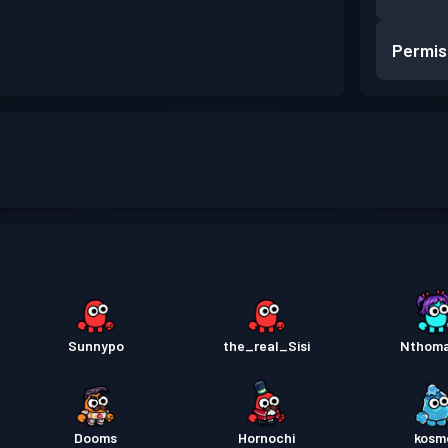
Permis
Sunnypo
the_real_Sisi
Nthom
Dooms
Hornochi
kosm