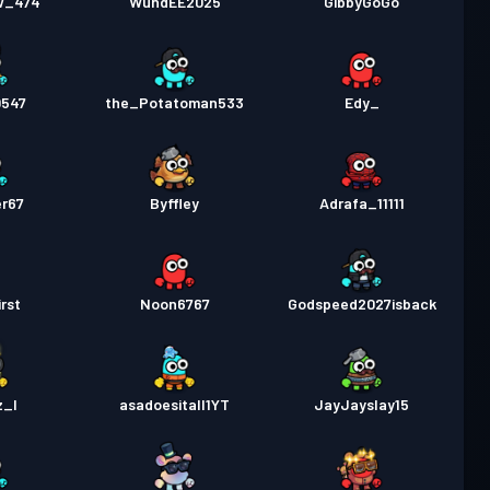
w_474
WundEE2025
GibbyGoGo
0547
the_Potatoman533
Edy_
er67
Byffley
Adrafa_11111
rst
Noon6767
Godspeed2027isback
z_I
asadoesitall1YT
JayJayslay15