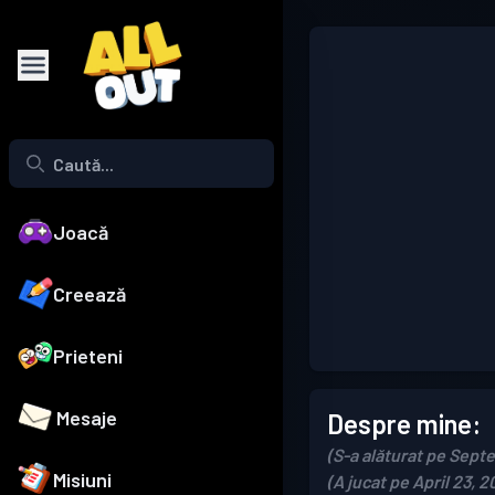
Joacă
Creează
Prieteni
Mesaje
Despre mine:
(S-a alăturat pe Sept
Misiuni
(A jucat pe April 23, 2