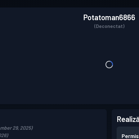
Potatoman6866
(Deconectat)
Realiză
ember 29, 2025)
026)
Permis