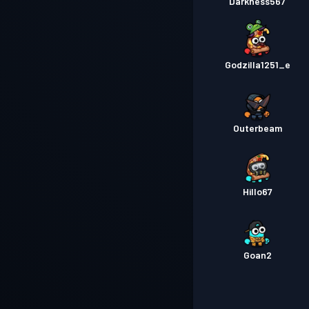
Darkness567
Godzilla1251_e
Outerbeam
Hillo67
Goan2