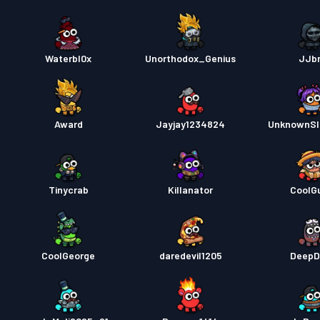
Waterbl0x
Unorthodox_Genius
JJb
Award
Jayjay1234824
UnknownSl
Tinycrab
Killanator
CoolG
CoolGeorge
daredevil1205
DeepD