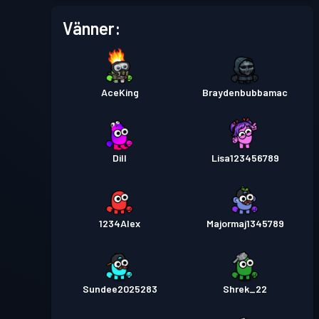
Vänner:
AceKing
Braydenbubbamac
Dill
Lisa123456789
1234Alex
Majormaj1345789
Sundee2025283
Shrek_22