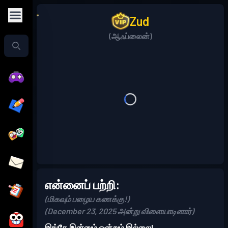
Zud
(ஆஃப்லைன்)
என்னைப் பற்றி:
(மிகவும் பழைய கணக்கு!)
(December 23, 2025 அன்று விளையாடினார்)
இங்கே இன்னும் ஒன்றும் இல்லை!