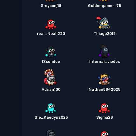
Greysonj18
Goldengamer_75
real_Noah230
Thiago2018
ISsundee
Internal_viodex
Adrian100
Nathan5842025
the_Kaedyn2025
Sigma29