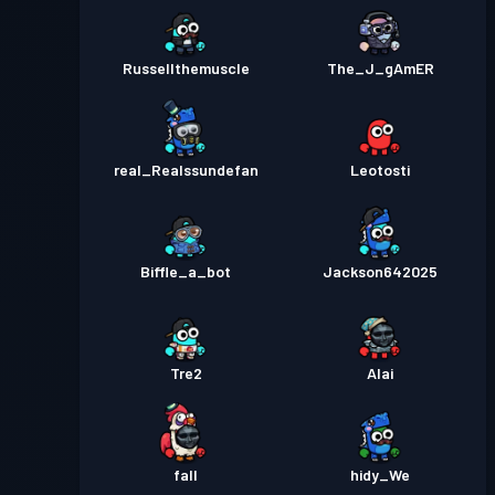
Russellthemuscle
The_J_gAmER
real_Realssundefan
Leotosti
Biffle_a_bot
Jackson642025
Tre2
Alai
fall
hidy_We