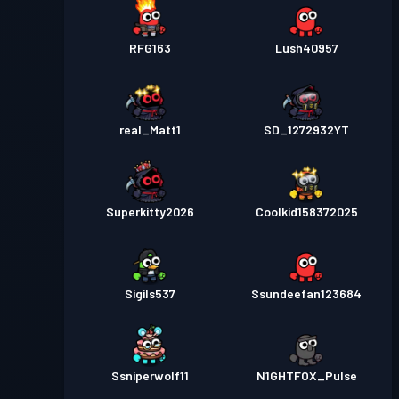
RFG163
Lush40957
real_Matt1
SD_1272932YT
Superkitty2026
Coolkid158372025
Sigils537
Ssundeefan123684
Ssniperwolf11
N1GHTFOX_Pulse