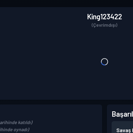
King123422
(Çevrimdışı)
Başarıl
rihinde katıldı)
rihinde oynadı)
Savaş B