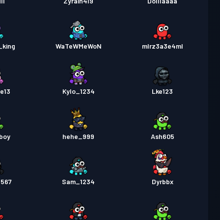
li
Zyrain419
Dolllaaaa
_king
WaTeWMeWoN
mlrz3a3e4ml
se13
Kylo_1234
Lke123
boy
hehe_999
Ash605
567
Sam_1234
Dyrbbx