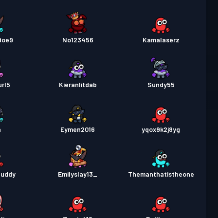
9oe9
No123456
Kamalaserz
rl5
Kieranlitdab
Sundy55
a
Eymen2016
yqox9k2j8yg
Buddy
Emilyslay13_
Themanthatistheone