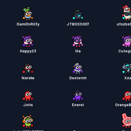
Dami3nRil3y
JTBOSS007
ufozbs
Happy23
lila
Cutegu
Narske
Dexternh
Xz
Jotis
Enerel
Orange