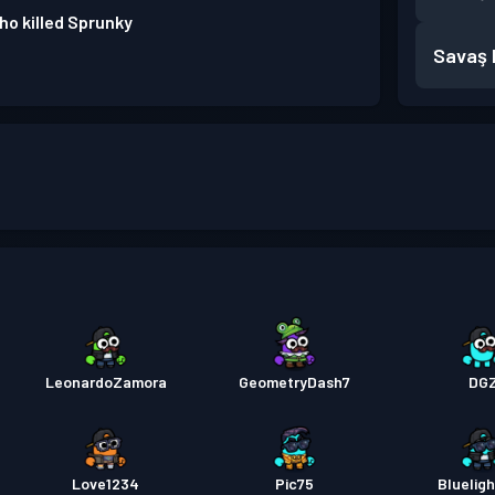
o killed Sprunky
Savaş B
LeonardoZamora
GeometryDash7
DG
Love1234
Pic75
Bluelig