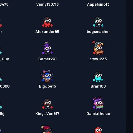
6476
Vinny190713
Aapelsino13
r
Alexander95
bugsmasher
_Guy
Gamer231
sryw1233
10000
BigJoe15
Bran100
dhj
King_Von917
Damiatheice