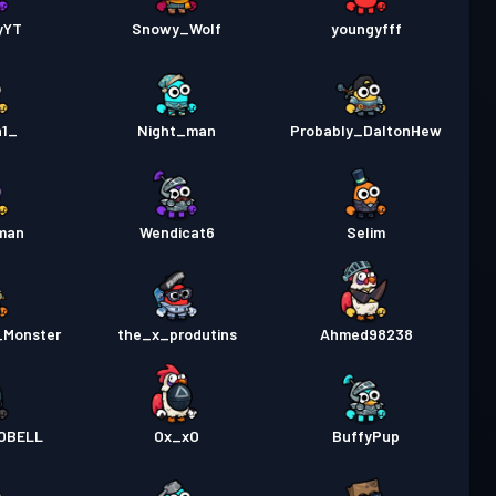
yYT
Snowy_Wolf
youngyfff
n1_
Night_man
Probably_DaltonHew
man
Wendicat6
SeIim
_Monster
the_x_produtins
Ahmed98238
OBELL
Ox_xO
BuffyPup