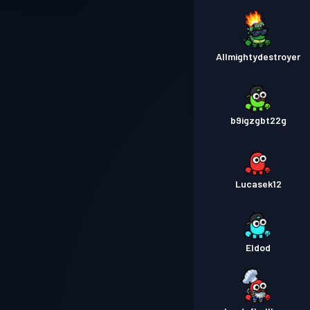
Allmightydestroyer
b9igzgbt22g
Lucasek12
Eldod