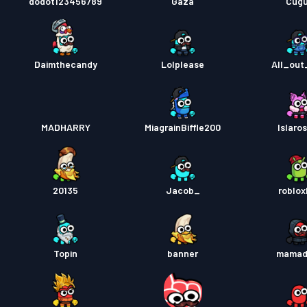
dodot123456789
Gaza
Cugu
Daimthecandy
Lolplease
All_out
MADHARRY
MiagrainBiffle200
Islaro
20135
Jacob_
roblox
Topin
banner
mamad