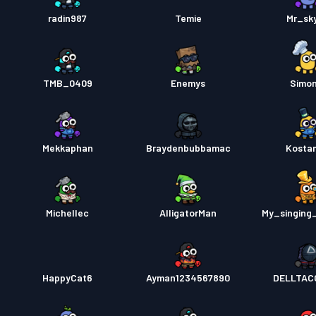
radin987
Temie
Mr_sk
TMB_0409
Enemys
Simo
Mekkaphan
Braydenbubbamac
Kosta
Michellec
AlligatorMan
My_singing
HappyCat6
Ayman1234567890
DELLTAC