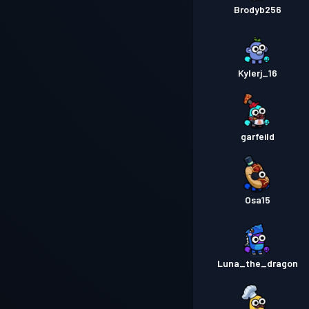
Brodyb256
Kylerj_16
garfeild
Osa15
Luna_the_dragon