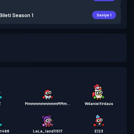
ileti
Season 1
Seviye 1
Z
MmmmmmmmmmMMmMMMMM
Wdanielfirdaus
ht468
LeLa_land11517
E123