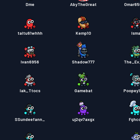
Dme
AbyTheGreat
Omar65
taltu61whhh
Kemp10
Isma
Ivan6956
Shadow777
The_Ev
Iak_Ttocs
Gamebat
Poopey
SSundeefann_
uj2qv7axgx
Fghc