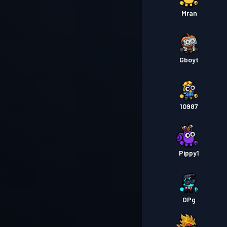
Mran
Gboyt
10987
Pippy1
OPg