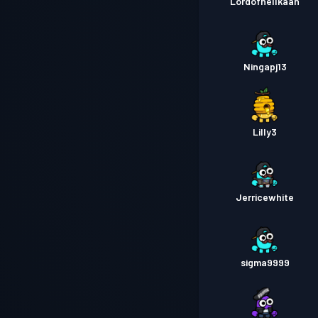
Lordofhellkaan
Ningapj13
Lilly3
Jerricewhite
sigma9999