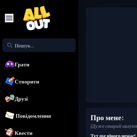
Грати
Створити
Друзі
Повідомлення
Про мене:
(Дуже старий акаунт
Квести
Тут ще нічого немає!