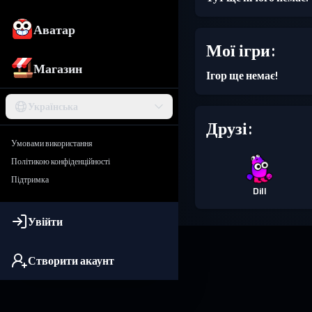
Аватар
Мої ігри:
Магазин
Ігор ще немає!
Українська
Друзі:
Умовами використання
Політикою конфіденційності
Підтримка
Dill
Увійти
Створити акаунт