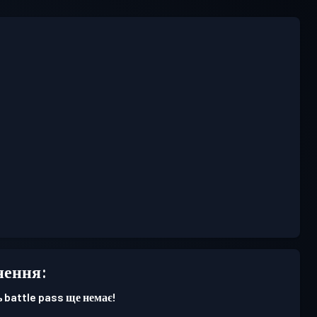
нення:
 battle pass ще немає!