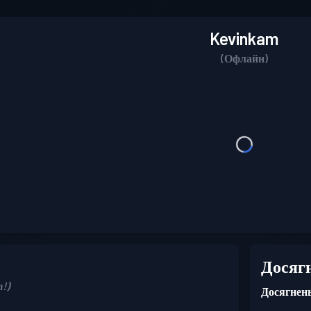
Kevinkam
(Офлайн)
Досяг
!)
Досягнень