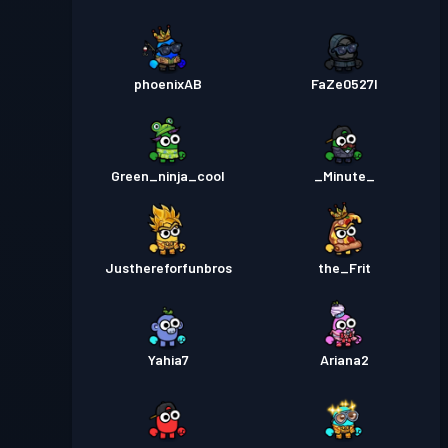
phoenixAB
FaZe0527l
Green_ninja_cool
_Minute_
Justhereforfunbros
the_Frit
Yahia7
Ariana2