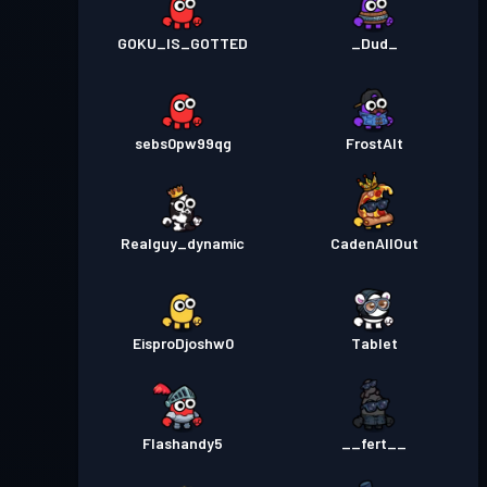
GOKU_IS_GOTTED
_Dud_
sebs0pw99qg
FrostAlt
Realguy_dynamic
CadenAllOut
EisproDjoshw0
Tablet
Flashandy5
__fert__