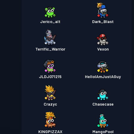
Jerico_alt
Dark_Blast
Terrific_Warrior
Vexon
JLDJ071215
HelloIAmJustAGuy
Crazyc
Chasecase
KINGPIZZAX
MangoPool