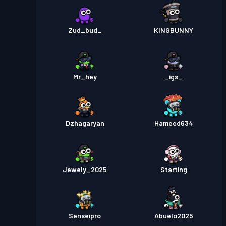
Zud_bud_
KINGBUNNY
Mr_hey
_igs_
Dzhagaryan
Hameed634
Jewely_2025
Starting
Senseipro
Abuelo2025