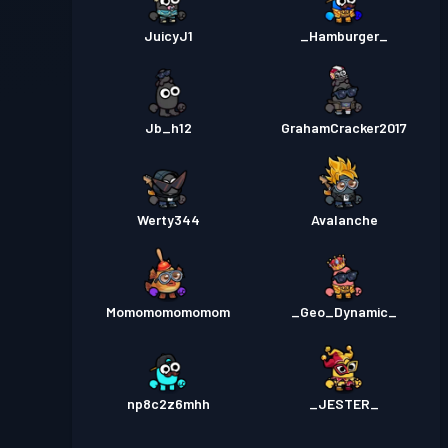
JuicyJ1
_Hamburger_
Jb_h12
GrahamCracker2017
Werty344
Avalanche
Momomomomomom
_Geo_Dynamic_
np8c2z6mhh
_JESTER_