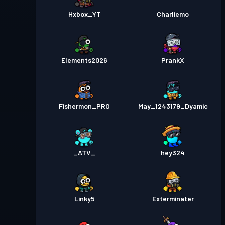
Hxbox_YT
Charliemo
Elements2026
PrankX
Fishermon_PRO
May_1243179_Dyamic
_ATV_
hey324
Linky5
Exterminater