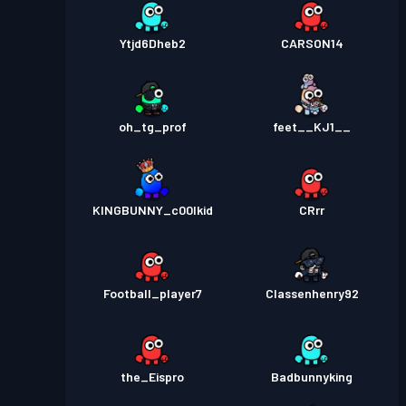
Ytjd6Dheb2
CARSON14
oh_tg_prof
feet__KJ1__
KINGBUNNY_c00lkid
CRrr
Football_player7
Classenhenry92
the_Eispro
Badbunnyking