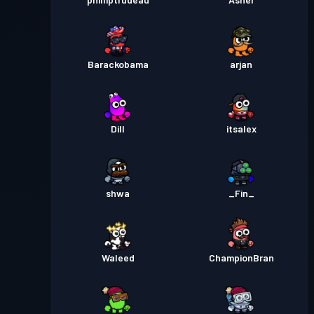
Бойовий пропуск
Season 1
30
Barackobama
arjan
Dill
itsalex
shwa
_Fin_
Waleed
ChampionBran