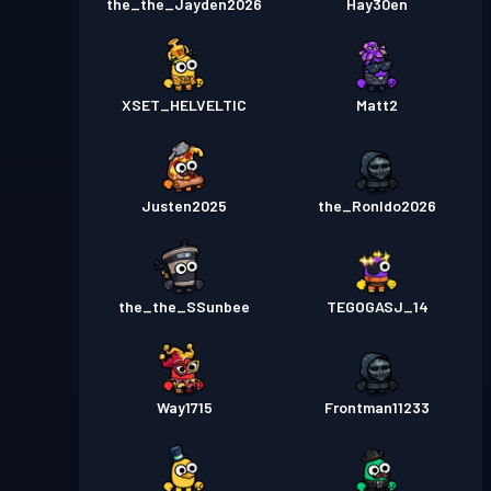
the_the_Jayden2026
Hay30en
XSET_HELVELTIC
Matt2
Justen2025
the_Ronldo2026
the_the_SSunbee
TEGOGASJ_14
Way1715
Frontman11233