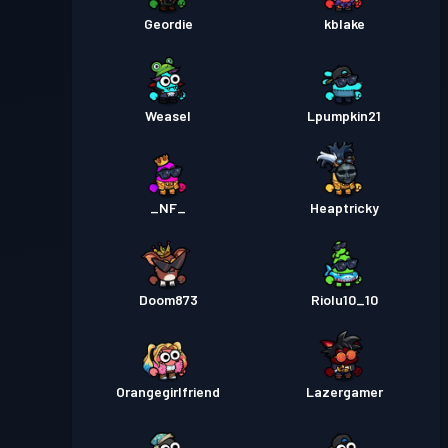
Geordie
kblake
Weasel
Lpumpkin21
_NF_
Heaptricky
Doom873
Riolu10_10
Orangegirlfriend
Lazergamer