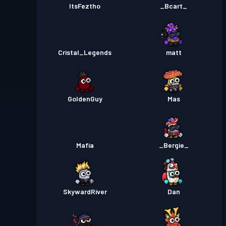
ItsFeztho
_Bcart_
Cristal_Legends
matt
GoldenGuy
Mas
Mafia
_Bergie_
SkywardRiver
Dan