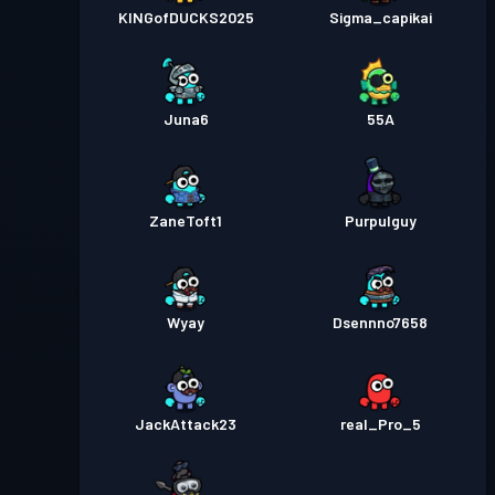
KINGofDUCKS2025
Sigma_capikai
Juna6
55A
ZaneToft1
Purpulguy
Wyay
Dsennno7658
JackAttack23
real_Pro_5