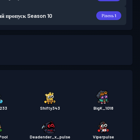
й пропуск
Season 10
Рівень 1
1233
Shifty343
BigK_1018
Pool
Deadender_x_pulse
Viperpulse