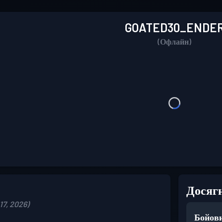
GOATED30_ENDE
(Офлайн)
Досяг
17, 2026)
Бойови