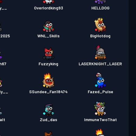
y__
Overlordking93
HELLDOG
b2025
WNL_Skills
BigHotdog
h67
Fuzzyking
LASERKNIGHT_LASER
dy__
SSundee_Fan18474
Fazed_Pulse
alt
Zud_das
ImmuneTwoThat