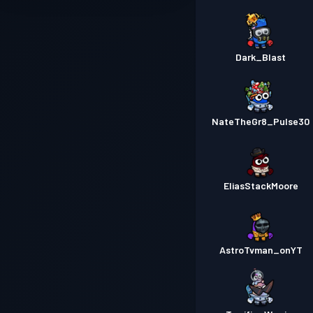
Dark_Blast
NateTheGr8_Pulse30
EliasStackMoore
AstroTvman_onYT