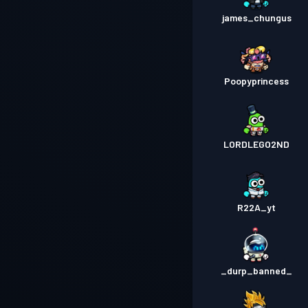
james_chungus
Poopyprincess
LORDLEGO2ND
R22A_yt
_durp_banned_