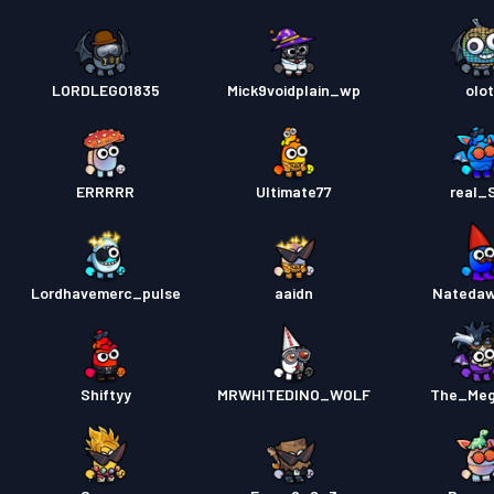
LORDLEGO1835
Mick9voidplain_wp
olot
ERRRRR
Ultimate77
real_
Lordhavemerc_pulse
aaidn
Nateda
Shiftyy
MRWHITEDINO_WOLF
The_Meg