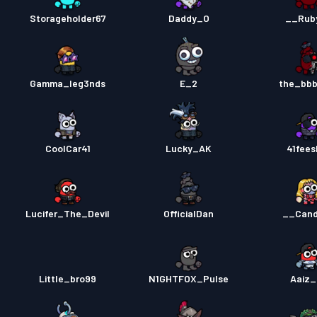
Storageholder67
Daddy_O
__Rub
Gamma_leg3nds
E_2
the_bb
CoolCar41
Lucky_AK
41fees
Lucifer_The_Devil
OfficialDan
__Can
Little_bro99
N1GHTFOX_Pulse
Aaiz_