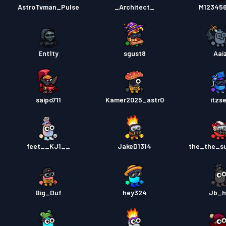
AstroTvman_Pulse
_Architect_
M12345
Ent1ty
sgust8
Aai
saipo711
Kamer2025_astr0
itzs
feet__KJ1__
JakeD1314
the_the_s
Big_Duf
hey324
Jb_h