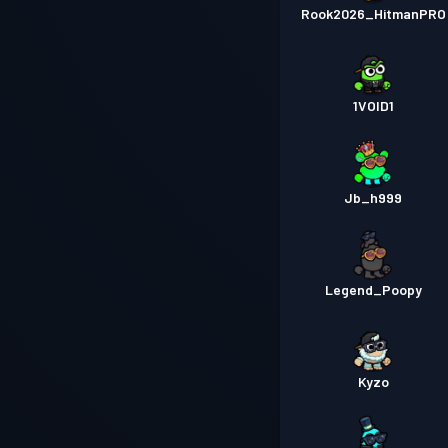
Rook2026_HitmanPRO
1VOID1
Jb_h999
Legend_Poopy
Kyzo