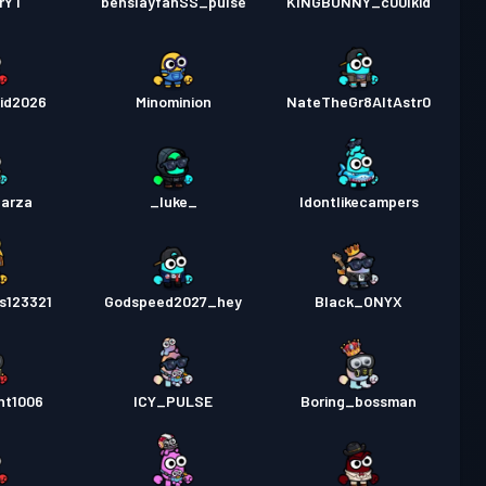
rYT
benslayfanSS_pulse
KINGBUNNY_c00lkid
id2026
Minominion
NateTheGr8AltAstr0
Garza
_luke_
Idontlikecampers
s123321
Godspeed2027_hey
Black_ONYX
nt1006
ICY_PULSE
Boring_bossman