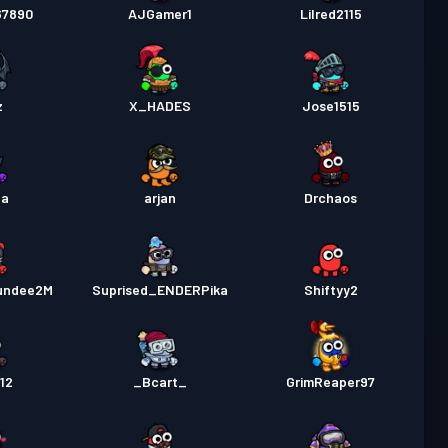
67890
AJGamer1
Lilred2115
z
X_HADES
Jose1515
ea
arjan
Drchaos
undee2M
Suprised_ENDERPika
Shiftyy2
12
_Bcart_
GrimReaper97