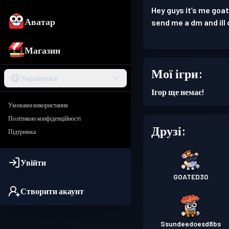
Hey guys it’s me goat
Аватар
send me a dm and ill 
Магазин
Мої ігри:
Українська
Ігор ще немає!
Умовами використання
Політикою конфіденційності
Друзі:
Підтримка
Увійти
GOATED30
Створити акаунт
Ssundeedoesd8bs