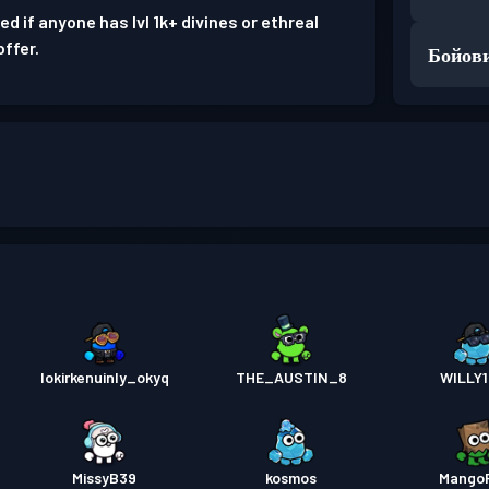
ed if anyone has lvl 1k+ divines or ethreal
offer.
Бойови
lokirkenuinly_okyq
THE_AUSTIN_8
WILLY
MissyB39
kosmos
Mango