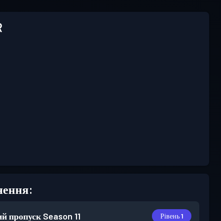
R
нення:
й пропуск
Season 11
Рівень 1