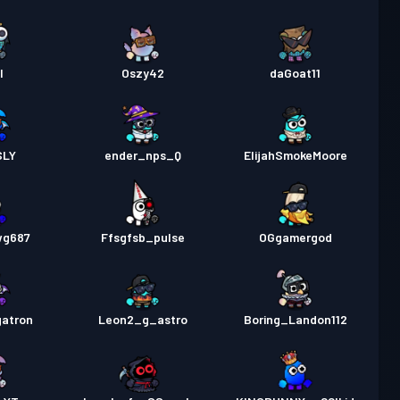
l
Oszy42
daGoat11
SLY
ender_nps_Q
ElijahSmokeMoore
wg687
Ffsgfsb_pulse
OGgamergod
atron
Leon2_g_astro
Boring_Landon112