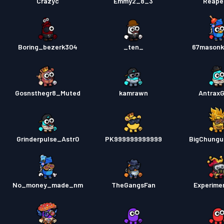
Crazyc
Emmy2_8_3
Reape
Boring_bezerk304
_ten_
67masonk
Gosnsthegr8_Muted
kamrawn
Antrax
Grinderpulse_Astr0
PK999999999999
BigChungu
No_money_made_nm
TheGangsFan
Experime