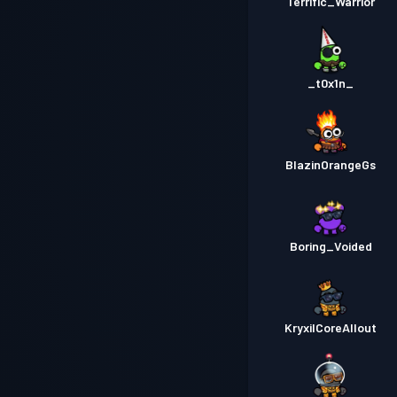
Terrific_Warrior
_t0x1n_
BlazinOrangeGs
Boring_Voided
KryxilCoreAllout