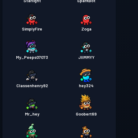
Starlight
SparkBot
SimplyFire
Zoga
My_Peeps07073
JIIMMYY
Classenhenry92
hey324
Mr_hey
Goobert69