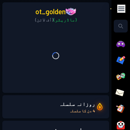
ot_golden
(ماڈریٹر)
(آف لائن)
روزانہ سلسلہ
4 دن کا سلسلہ
میرے بارے میں: