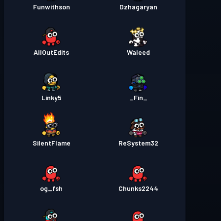
Funwithson
Dzhagaryan
AllOutEdits
Waleed
Linky5
_Fin_
SilentFlame
ReSystem32
og_fsh
Chunks2244