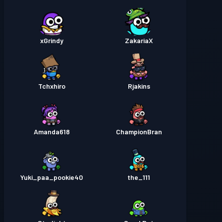
xGrindy
ZakariaX
Tchxhiro
Rjakins
Amanda618
ChampionBran
Yuki_paa_pookie40
the_111