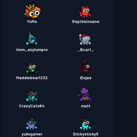
YoMo
ReptileInsane
item_asylumpro
_Bcart_
Maddiebear1232
iDxjaa
CrazyCats64
matt
yukogamer
Slickysticky5