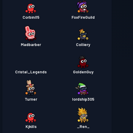
Corbini15
FoxFireGuild
Madbarber
Colliery
Cristal_Legends
GoldenGuy
Turner
lordship305
Kjkills
_Ren_