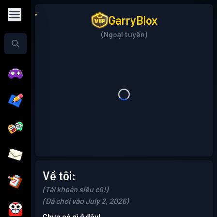
GarryBlox
(Ngoại tuyến)
Về tôi:
(Tài khoản siêu cũ!)
(Đã chơi vào July 2, 2026)
Chưa có gì ở đây!