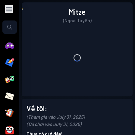
Mitze
(Ngoại tuyến)
Về tôi:
(Tham gia vào July 31, 2025)
(Đã chơi vào July 31, 2025)
Chưa có gì ở đây!