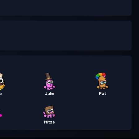
le
Jake
Pat
Mitze