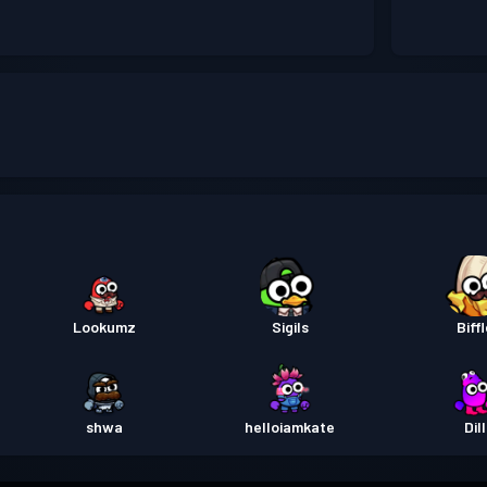
Lookumz
Sigils
Biff
shwa
helloiamkate
Dill